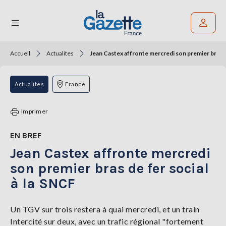
Accueil
Actualites
Jean Castex affronte mercredi son premier bras de
Rechercher un article
THÉMATIQUES
Actualites
France
RÉGIONS
Imprimer
FORMATS
EN BREF
Jean Castex affronte mercredi
TENDANCES
son premier bras de fer social
SERVICES
à la SNCF
LA
GAZETTE
Un TGV sur trois restera à quai mercredi, et un train
Intercité sur deux, avec un trafic régional "fortement