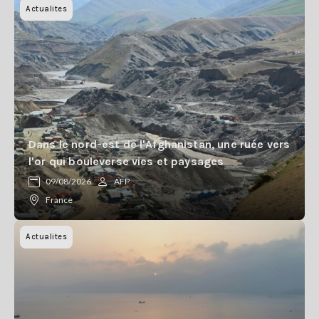
Actualites
Dans le nord-est de l'Afghanistan, une ruée vers
l'or qui bouleverse vies et paysages
09/08/2026
AFP
France
Actualites