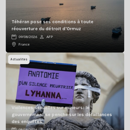
Téhéran pose ses conditions à toute
réouverture du détroit d'Ormuz
09/08/2026
AFP
France
Actualites
Violences sexuelles sur mineurs: le
gouvernement se penche sur les défaillances
des enquêtes
08/08/2026
AFP