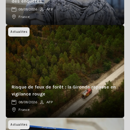
des enquêtes
08/08/2026
AFP
France
Actualites
Risque de feux de forêt : la Gironde repasse en
vigilance rouge
08/08/2026
AFP
France
Actualites