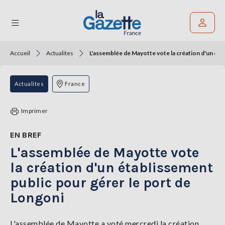
Accueil
Actualites
L'assemblée de Mayotte vote la création d'un éta
Rechercher un article
THÉMATIQUES
Actualites
France
RÉGIONS
Imprimer
FORMATS
EN BREF
L'assemblée de Mayotte vote
TENDANCES
la création d'un établissement
SERVICES
public pour gérer le port de
LA
GAZETTE
Longoni
L'assemblée de Mayotte a voté mercredi la création