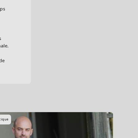
mps
s
ale.
 de
tique