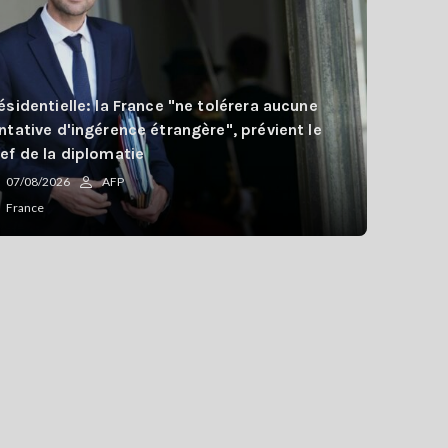
ésidentielle: la France "ne tolérera aucune
ntative d'ingérence étrangère", prévient le
ef de la diplomatie
07/08/2026
AFP
France