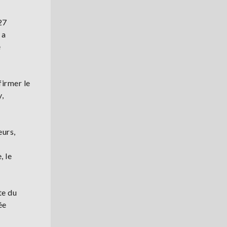
27
 a
e
firmer le
,
eurs,
, le
te du
ée