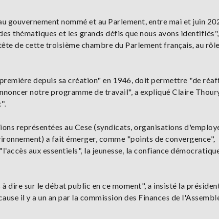
, au gouvernement nommé et au Parlement, entre mai et juin 20
ndes thématiques et les grands défis que nous avons identifiés",
tête de cette troisième chambre du Parlement français, au rôl
 première depuis sa création" en 1946, doit permettre "de réaf
annoncer notre programme de travail", a expliqué Claire Thoury
".
ions représentées au Cese (syndicats, organisations d'employ
vironnement) a fait émerger, comme "points de convergence",
l'accès aux essentiels", la jeunesse, la confiance démocratique
à dire sur le débat public en ce moment", a insisté la présiden
n cause il y a un an par la commission des Finances de l'Assembl