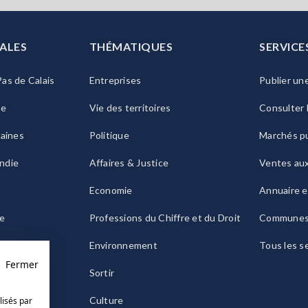
ALES
THÉMATIQUES
SERVICE
as de Calais
Entreprises
Publier un
ie
Vie des territoires
Consulter 
raines
Politique
Marchés pu
ndie
Affaires & Justice
Ventes au
Economie
Annuaire e
le
Professions du Chiffre et du Droit
Commune
ogne
Environnement
Tous les s
Fermer
Sortir
Culture
lisés par