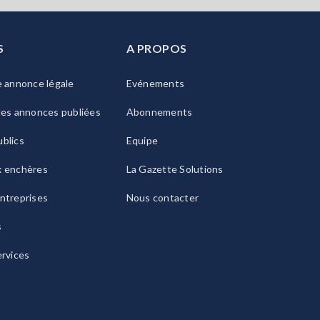
S
A PROPOS
e annonce légale
Evénements
les annonces publiées
Abonnements
blics
Equipe
x enchères
La Gazette Solutions
ntreprises
Nous contacter
s
ervices