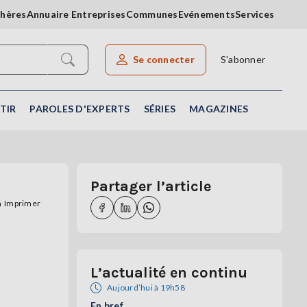
chères
Annuaire Entreprises
Communes
Evénements
Services
Se connecter
S'abonner
Rechercher un article
TIR
PAROLES D'EXPERTS
SÉRIES
MAGAZINES
Partager l’article
Imprimer
L’actualité en continu
Aujourd’hui à 19h58
En bref