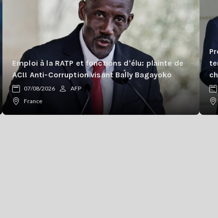
Pr
Emploi à la RATP et fonctions d'élu: plainte de
te
AC!! Anti-Corruption visant Bally Bagayoko
ch
07/08/2026
AFP
France