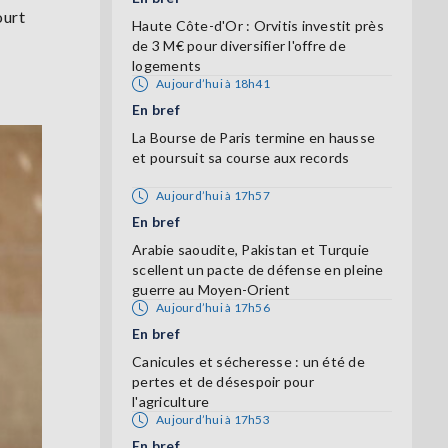
ourt
Haute Côte-d'Or : Orvitis investit près
de 3 M€ pour diversifier l'offre de
logements
Aujourd’hui à 18h41
En bref
La Bourse de Paris termine en hausse
et poursuit sa course aux records
Aujourd’hui à 17h57
En bref
Arabie saoudite, Pakistan et Turquie
scellent un pacte de défense en pleine
guerre au Moyen-Orient
Aujourd’hui à 17h56
En bref
Canicules et sécheresse : un été de
pertes et de désespoir pour
l'agriculture
Aujourd’hui à 17h53
En bref