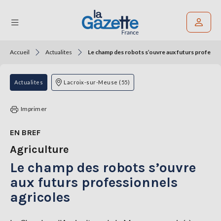
Accueil
Actualites
Le champ des robots s’ouvre aux futurs professi
Rechercher un article
THÉMATIQUES
Actualites
Lacroix-sur-Meuse (55)
RÉGIONS
Imprimer
FORMATS
EN BREF
Agriculture
TENDANCES
Le champ des robots s’ouvre
SERVICES
LA
aux futurs professionnels
GAZETTE
agricoles