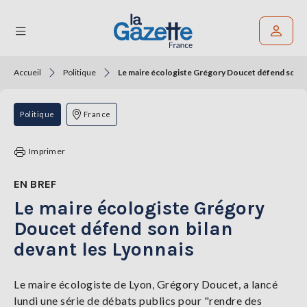
Accueil
Politique
Le maire écologiste Grégory Doucet défend son bi
Rechercher un article
THÉMATIQUES
Politique
France
RÉGIONS
Imprimer
FORMATS
EN BREF
Le maire écologiste Grégory
TENDANCES
Doucet défend son bilan
SERVICES
devant les Lyonnais
LA
GAZETTE
Le maire écologiste de Lyon, Grégory Doucet, a lancé
lundi une série de débats publics pour "rendre des