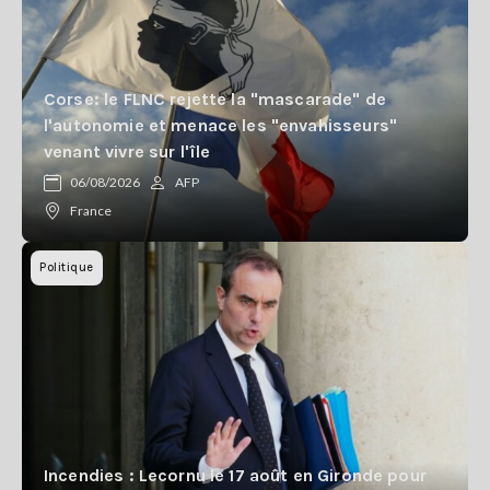
Corse: le FLNC rejette la "mascarade" de
l'autonomie et menace les "envahisseurs"
venant vivre sur l'île
06/08/2026
AFP
France
Politique
Incendies : Lecornu le 17 août en Gironde pour