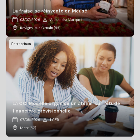
La fraise se réinvente en Meuse
03/07/2026
Alexandra Marquet
Revigny-sur-Ornain (55)
Entreprises
La CCI Moselle organise un atelier sur l'étude
financière prévisionnelle
07/08/2026
LGFR
Metz (57)