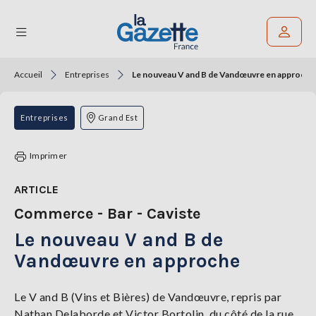
Accueil
Entreprises
Le nouveau V and B de Vandœuvre en approche
Rechercher un article
THÉMATIQUES
Entreprises
Grand Est
RÉGIONS
Imprimer
FORMATS
ARTICLE
Commerce - Bar - Caviste
TENDANCES
Le nouveau V and B de
SERVICES
LA
Vandœuvre en approche
GAZETTE
Le V and B (Vins et Bières) de Vandœuvre, repris par
Nathan Delaborde et Victor Bortolin, du côté de la rue