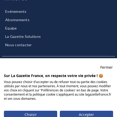
Evénements
Abonnements
Equipe
La Gazette Solutions
Nous contacter
Fermer
Mentions légales
Sur La Gazette France, on respecte votre vie privée ! 🍪
CGU/CGV
Vous pouvez choisir d'accepter ou de refuser tout ou partie des cookies
utilisés par nous et nos partenaires. À tout moment, vous pouvez modifier
Données personnelles
vos choix en cliquant sur 'Préférences de cookies' en bas de page. Votre
Charte sur les cookies
consentement et la politique cookie s'appliquent au site lagazettefrance.fr
et ses sous-domaines.
Gérer vos cookies
© 2026 La Gazette France
Choisir
Accepter