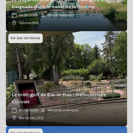
baignade dans le canal de la Somme
06/08/2026
Benoît Maleplate
Somme (80)
Vie des territoires
Le mini-golf de Bar-le-Duc : (ré)ouverture
estivale
06/08/2026
Alexandra Marquet
Bar-le-Duc (55)