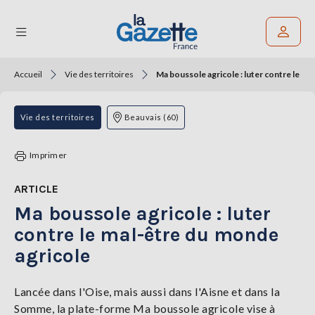
Accueil
Vie des territoires
Ma boussole agricole : luter contre le ma
Rechercher un article
THÉMATIQUES
Vie des territoires
Beauvais (60)
RÉGIONS
Imprimer
FORMATS
ARTICLE
Ma boussole agricole : luter
TENDANCES
contre le mal-être du monde
SERVICES
agricole
LA
GAZETTE
Lancée dans l'Oise, mais aussi dans l'Aisne et dans la
Somme, la plate-forme Ma boussole agricole vise à