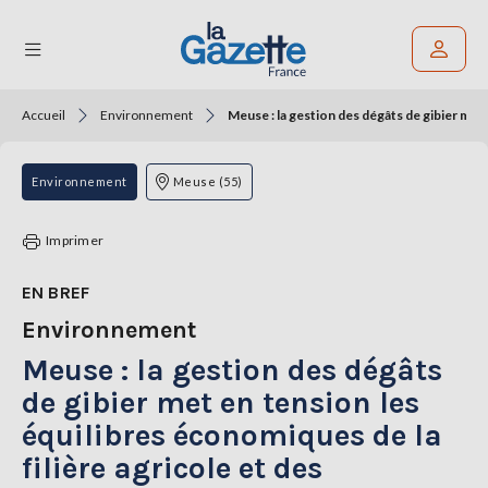
Accueil
Environnement
Meuse : la gestion des dégâts de gibier met 
Rechercher un article
THÉMATIQUES
Environnement
Meuse (55)
RÉGIONS
Imprimer
FORMATS
EN BREF
Environnement
TENDANCES
Meuse : la gestion des dégâts
SERVICES
LA
de gibier met en tension les
GAZETTE
équilibres économiques de la
filière agricole et des