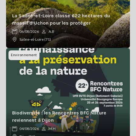
La Saône-et-Loire classe 622 hectares du
massif d’Uchon pour les protéger
06/08/2026
A.B
Saône-et-Loire (71)
Environnement
Biodiversité : les Rencontres BFC Nature
reviennent à Dijon
04/08/2026
M.H