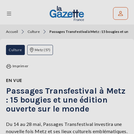
Accueil
Culture
Passages Transfestival à Metz : 15 bougies et une 
Rechercher un article
THÉMATIQUES
Culture
Metz (57)
RÉGIONS
Imprimer
FORMATS
EN VUE
Passages Transfestival à Metz
TENDANCES
: 15 bougies et une édition
SERVICES
ouverte sur le monde
LA
GAZETTE
Du 14 au 28 mai, Passages Transfestival investira une
nouvelle fois Metz et ses lieux culturels emblématiques.