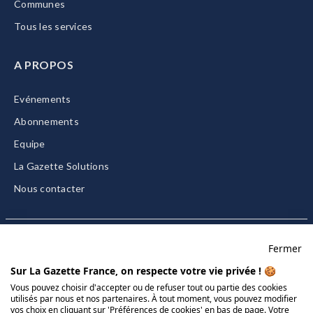
Communes
Tous les services
A PROPOS
Evénements
Abonnements
Equipe
La Gazette Solutions
Nous contacter
Fermer
Mentions légales
Sur La Gazette France, on respecte votre vie privée ! 🍪
CGU/CGV
Vous pouvez choisir d'accepter ou de refuser tout ou partie des cookies
utilisés par nous et nos partenaires. À tout moment, vous pouvez modifier
Données personnelles
vos choix en cliquant sur 'Préférences de cookies' en bas de page. Votre