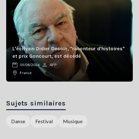
L'écrivain Didier Decoin, "raconteur d'histoires"
et prix Goncourt, est décédé
05/08/2026
AFP
France
Sujets similaires
Danse
Festival
Musique