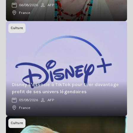
06/08/2026
AFP
France
Culture
Disney s'associe à TikTok pour tirer davantage
profit de ses univers légendaires
05/08/2026
AFP
France
Culture