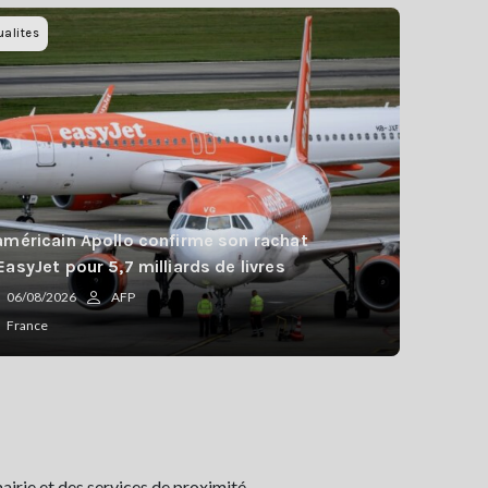
ualites
américain Apollo confirme son rachat
EasyJet pour 5,7 milliards de livres
06/08/2026
AFP
France
airie et des services de proximité.