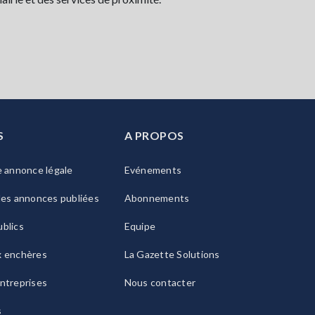
S
A PROPOS
e annonce légale
Evénements
les annonces publiées
Abonnements
blics
Equipe
x enchères
La Gazette Solutions
ntreprises
Nous contacter
s