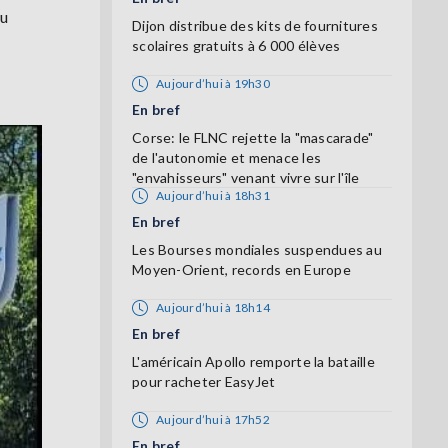
au
Dijon distribue des kits de fournitures
scolaires gratuits à 6 000 élèves
Aujourd’hui à 19h30
En bref
Corse: le FLNC rejette la "mascarade"
de l'autonomie et menace les
"envahisseurs" venant vivre sur l'île
Aujourd’hui à 18h31
En bref
Les Bourses mondiales suspendues au
Moyen-Orient, records en Europe
Aujourd’hui à 18h14
En bref
L'américain Apollo remporte la bataille
pour racheter EasyJet
Aujourd’hui à 17h52
En bref