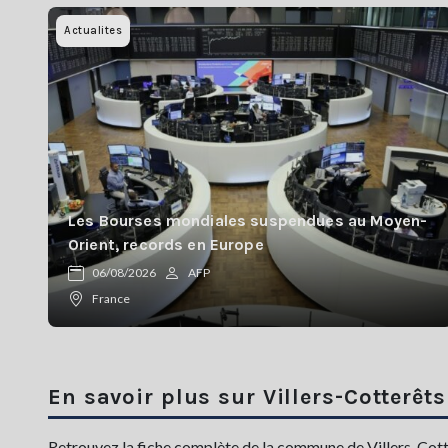
Actualites
Les Bourses mondiales suspendues au Moyen-
Orient, records en Europe
06/08/2026
AFP
France
En savoir plus sur Villers-Cotterêts
Retrouvez la fiche complète de la commune de Villers-Cotter