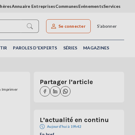
chères
Annuaire Entreprises
Communes
Evénements
Services
Se connecter
S'abonner
Rechercher un article
TIR
PAROLES D'EXPERTS
SÉRIES
MAGAZINES
Partager l’article
Imprimer
L’actualité en continu
Aujourd’hui à 19h42
En bref