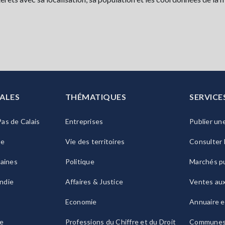
ALES
THÉMATIQUES
SERVICE
as de Calais
Entreprises
Publier un
ie
Vie des territoires
Consulter 
raines
Politique
Marchés pu
ndie
Affaires & Justice
Ventes au
Economie
Annuaire e
le
Professions du Chiffre et du Droit
Commune