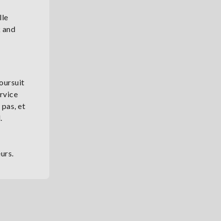
lle
k and
oursuit
ervice
 pas, et
l.
urs.