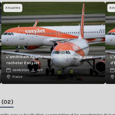
Actualites
Act
L'américain Apollo remporte la bataille pour
L'
racheter EasyJet
d'
06/08/2026
AFP
France
 (02)
êts avec sa localisation, sa population et les coordonnées de la m