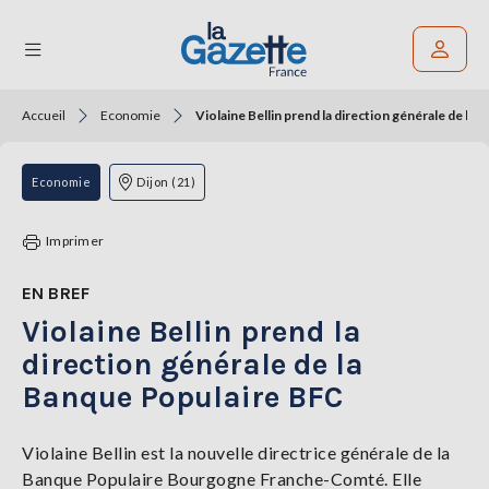
Accueil
Economie
Violaine Bellin prend la direction générale de la
Rechercher un article
THÉMATIQUES
Economie
Dijon (21)
RÉGIONS
Imprimer
FORMATS
EN BREF
Violaine Bellin prend la
TENDANCES
direction générale de la
SERVICES
Banque Populaire BFC
LA
GAZETTE
Violaine Bellin est la nouvelle directrice générale de la
Banque Populaire Bourgogne Franche-Comté. Elle