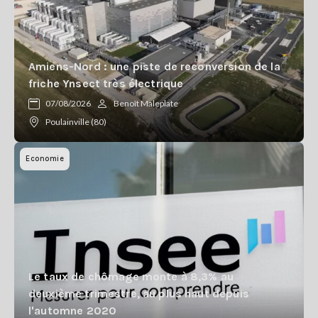
Amiens-Nord : une piste de reconversion de la
friche Ynsect très électrique
07/08/2026
Benoît Maleplate
Poulainville (80)
Economie
Le taux de chômage monte à 8,3% au
deuxième trimestre, au plus haut depuis
l'automne 2020