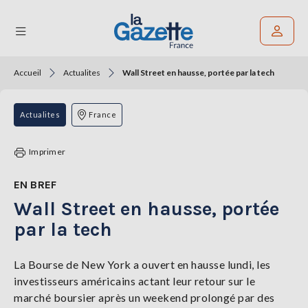
Accueil
Actualites
Wall Street en hausse, portée par la tech
Rechercher un article
THÉMATIQUES
Actualites
France
RÉGIONS
Imprimer
FORMATS
EN BREF
Wall Street en hausse, portée
TENDANCES
par la tech
SERVICES
LA
GAZETTE
La Bourse de New York a ouvert en hausse lundi, les
investisseurs américains actant leur retour sur le
marché boursier après un weekend prolongé par des