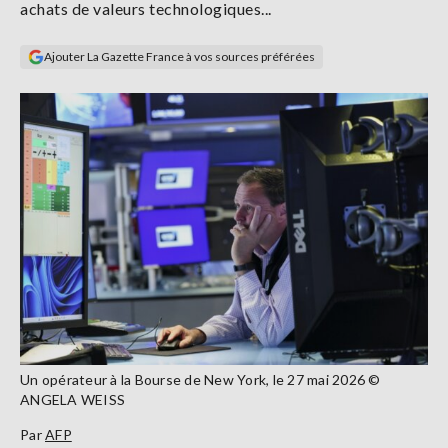
achats de valeurs technologiques...
Se
connecter
Ajouter La Gazette France à vos sources préférées
S'abonner
Un opérateur à la Bourse de New York, le 27 mai 2026 ©
ANGELA WEISS
Par
AFP