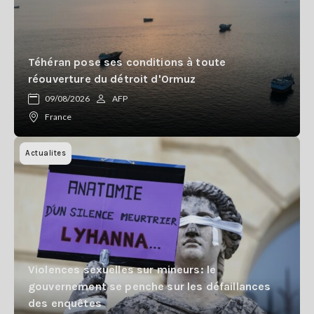
Téhéran pose ses conditions à toute
réouverture du détroit d'Ormuz
09/08/2026
AFP
France
Actualites
Violences sexuelles sur mineurs: le
gouvernement se penche sur les défaillances
des enquêtes