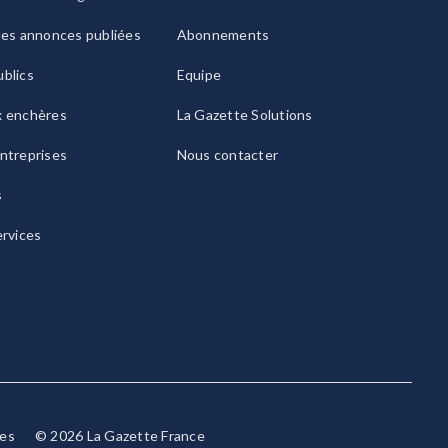
les annonces publiées
Abonnements
blics
Equipe
x enchères
La Gazette Solutions
ntreprises
Nous contacter
s
ervices
ies
© 2026 La Gazette France