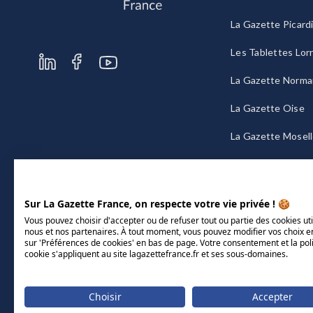
La Gazette Picard
Les Tablettes Lor
La Gazette Norma
La Gazette Oise
La Gazette Mosel
La Gazette Bourg
Sur La Gazette France, on respecte votre vie privée ! 🍪
Vous pouvez choisir d'accepter ou de refuser tout ou partie des cookies uti
nous et nos partenaires. À tout moment, vous pouvez modifier vos choix e
sur 'Préférences de cookies' en bas de page. Votre consentement et la pol
cookie s'appliquent au site lagazettefrance.fr et ses sous-domaines.
Choisir
Accepter
Mentions légales
CGU/CGV