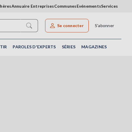
chères
Annuaire Entreprises
Communes
Evénements
Services
Se connecter
S'abonner
Rechercher un article
TIR
PAROLES D'EXPERTS
SÉRIES
MAGAZINES