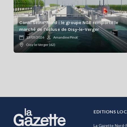
Canal Seine-Nord : le groupe NGE remporte le
marché de l'écluse de Oisy-le-Verger
13/05/2026
Amandine Pinot
Oisy-le-Verger (62)
EDITIONS LOC
La Gazette Nord-P