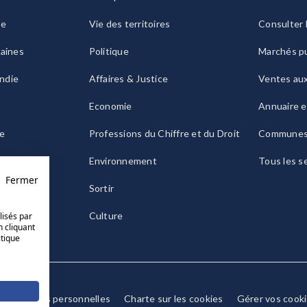
ie
Vie des territoires
Consulter 
raines
Politique
Marchés pu
ndie
Affaires & Justice
Ventes au
Economie
Annuaire e
le
Professions du Chiffre et du Droit
Commune
ogne
Environnement
Tous les s
Fermer
Sortir
Culture
lisés par
n cliquant
itique
Données personnelles
Charte sur les cookies
Gérer vos cook