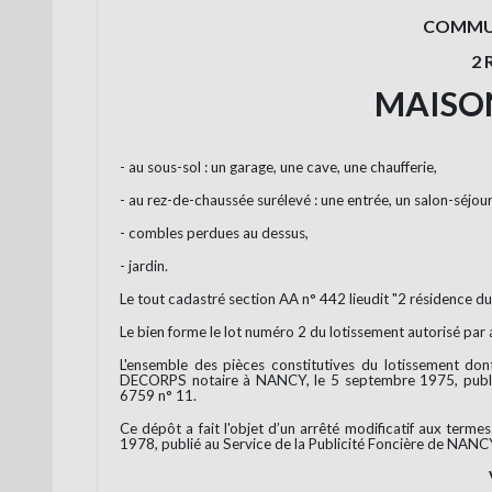
COMMUN
2 
MAISO
- au sous-sol : un garage, une cave, une chaufferie,
- au rez-de-chaussée surélevé : une entrée, un salon-séjour
- combles perdues au dessus,
- jardin.
Le tout cadastré section AA n° 442 lieudit "2 résidence d
Le bien forme le lot numéro 2 du lotissement autorisé pa
L'ensemble des pièces constitutives du lotissement don
DECORPS notaire à NANCY, le 5 septembre 1975, publié
6759 n° 11.
Ce dépôt a fait l'objet d’un arrêté modificatif aux te
1978, publié au Service de la Publicité Foncière de NA