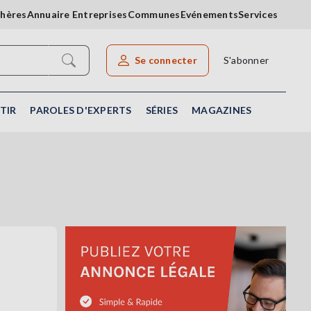
chères
Annuaire Entreprises
Communes
Evénements
Services
Se connecter
S'abonner
Rechercher un article
TIR
PAROLES D'EXPERTS
SÉRIES
MAGAZINES