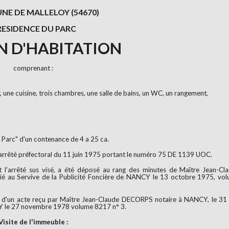
E DE MALLELOY (54670)
RESIDENCE DU PARC
N D'HABITATION
comprenant :
, une cuisine, trois chambres, une salle de bains, un WC, un rangement,
u Parc" d'un contenance de 4 a 25 ca.
r arrêté préfectoral du 11 juin 1975 portant le numéro 75 DE 1139 UOC.
t l'arrêté sus visé, a été déposé au rang des minutes de Maître Jean-Cl
 au Servive de la Publicité Foncière de NANCY le 13 octobre 1975, vo
rmes d'un acte reçu par Maître Jean-Claude DECORPS notaire à NANCY, le 31
NCY le 27 novembre 1978 volume 8217 n° 3.
Visite de l'immeuble :