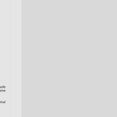
aude
lume
 mai