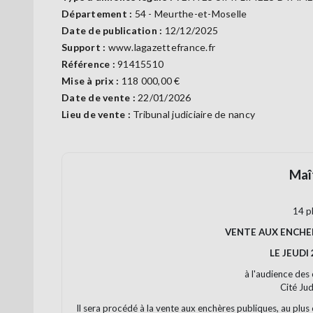
Département :
54 - Meurthe-et-Moselle
Date de publication :
12/12/2025
Support :
www.lagazettefrance.fr
Référence :
91415510
Mise à prix :
118 000,00 €
Date de vente :
22/01/2026
Lieu de vente :
Tribunal judiciaire de nancy
Maî
14 p
VENTE AUX ENCHER
LE JEUDI
à l'audience des
Cité Jud
Il sera procédé à la vente aux enchères publiques, au plus 