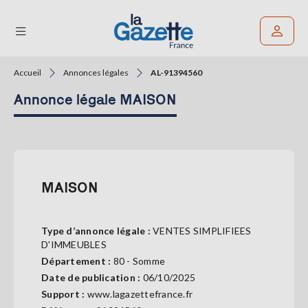
Accueil
Annonces légales
AL-91394560
Rechercher un article
Annonce légale MAISON
THÉMATIQUES
RÉGIONS
FORMATS
MAISON
TENDANCES
Type d’annonce légale :
VENTES SIMPLIFIEES
SERVICES
D'IMMEUBLES
LA
Département :
80 - Somme
GAZETTE
Date de publication :
06/10/2025
Support :
www.lagazettefrance.fr