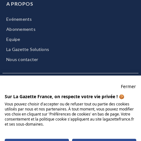
A PROPOS
Evénements
Abonnements
Equipe
La Gazette Solutions
Nous contacter
Fermer
Mentions légales
Sur La Gazette France, on respecte votre vie privée ! 🍪
CGU/CGV
Vous pouvez choisir d'accepter ou de refuser tout ou partie des cookies
utilisés par nous et nos partenaires. À tout moment, vous pouvez modifier
Données personnelles
vos choix en cliquant sur 'Préférences de cookies' en bas de page. Votre
Charte sur les cookies
consentement et la politique cookie s'appliquent au site lagazettefrance.fr
et ses sous-domaines.
Gérer vos cookies
© 2026 La Gazette France