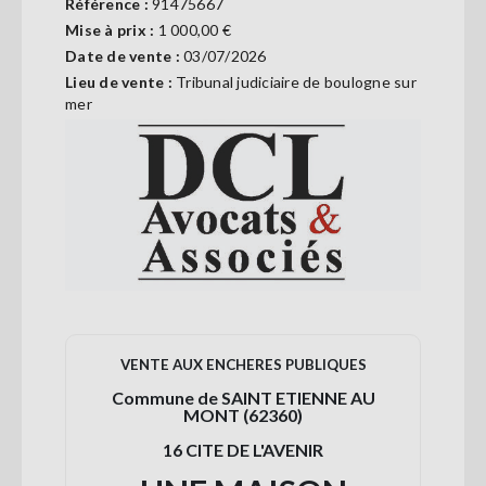
Référence :
91475667
Se
Mise à prix :
1 000,00 €
connecter
Date de vente :
03/07/2026
Lieu de vente :
Tribunal judiciaire de boulogne sur
S'abonner
mer
VENTE AUX ENCHERES PUBLIQUES
Commune de SAINT ETIENNE AU
MONT (62360)
16 CITE DE L'AVENIR