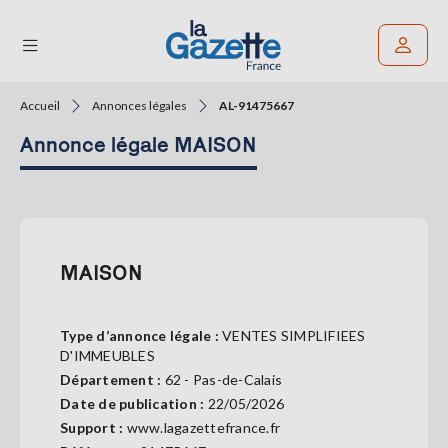
Accueil
Annonces légales
AL-91475667
Rechercher un article
Annonce légale MAISON
THÉMATIQUES
RÉGIONS
FORMATS
MAISON
TENDANCES
Type d’annonce légale :
VENTES SIMPLIFIEES
SERVICES
D'IMMEUBLES
LA
Département :
62 - Pas-de-Calais
GAZETTE
Date de publication :
22/05/2026
Support :
www.lagazettefrance.fr