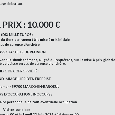
usage de bureau.
 PRIX : 10.000 €
(DIX MILLE EUROS)
du tiers par rapport à la mise à prix initiale
cas de carence d’enchère
 AVEC FACULTE DE REUNION
 vendus simultanément, au gré du requérant, sur la mise à prix global
 de baisse en cas de carence d'enchère.
NDIC DE COPROPRIÉTÉ :
D IMMOBILIER D’ENTREPRISE
nemer - 59700 MARCQ-EN-BAROEUL
S D’OCCUPATION : INOCCUPES
ffaire personnelle de tout éventuelle occupation
Visites sur place
Heures 00 et le Lundi 22 Juin 2026 à 14 Heures 00