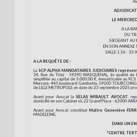
Av
ADJUDICAT
LE MERCREDI
A LA BA
DU TRI
SIEGEANT AU P
EN SON ANNEXE S
SALLE 1.16 - 33 
A LA REQUÊTE DE :
La
SCP ALPHA MANDATAIRES JUDICIAIRES représent
34, Rue du Triez - 59290 WASQUEHAL, ès qualité de 
simplifiée au capital de 3.000,00 €, immatriculée au RC
Mercure, 445 boulevard Gambetta, 59200 TOURCOING ; N
de LILLE METROPOLE en date du 23 septembre 2025 pron
Ayant pour Avocat la
SELAS WIBAULT AVOCAT
, re
domicilié en son Cabinet sis 22 Grand'Place - 62000 ARR
Ayant pour Avocat constitué
Maître Geneviève FER
MADELEINE.
DANS UN E
"CENTRE TERT