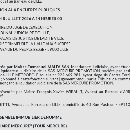
ocat au Barreau de LILLE
ION AUX ENCHÈRES PUBLIQUES
 8 JUILLET 2026 A 14 HEURES 00
RRE DU JUGE DE L'EXECUTION
BUNAL JUDICIAIRE DE LILLE,
ALAIS DE JUSTICE DE LADITE VILLE,
ISE "IMMEUBLE LA HALLE AUX SUCRES"
AVENUE DU PEUPLE BELGE - 59000 LILLE
ée par Maître Emmanuel MALFAISAN
, Mandataire Judiciaire, ayant étude
Liquidateur Judiciaire de la SAS MERCURE PROMOTION, société par act
S de LILLE METROPOLE sous le n° 922 669 981, ayant siège sis Centre Terti
ommé à cette fonction suivant jugement rendu par le Tribunal de comm
onçant la liquidation judiciaire de la SAS MERCURE PROMOTION.
présentée par Maître François-Xavier WIBAULT, Avocat au Barreau d'AR
AS.
RETTI
, Avocat au Barreau de LILLE, domicilié sis 40 Rue Pasteur - 5911
NSEMBLE IMMOBILIER DENOMME
IAIRE MERCURE" (TOUR MERCURE)