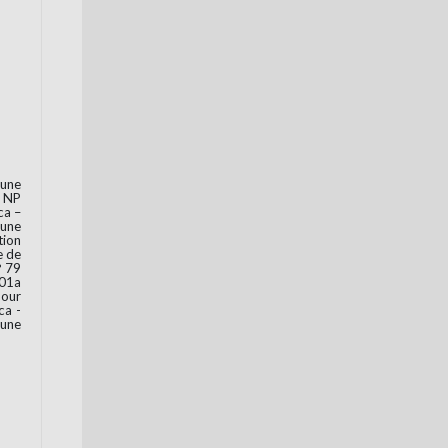
 une
n NP
ca –
 une
tion
e de
° 79
 01a
pour
ca -
 une