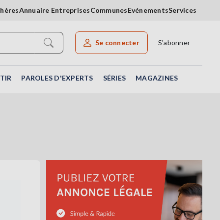
chères
Annuaire Entreprises
Communes
Evénements
Services
Se connecter
S'abonner
Rechercher un article
TIR
PAROLES D'EXPERTS
SÉRIES
MAGAZINES