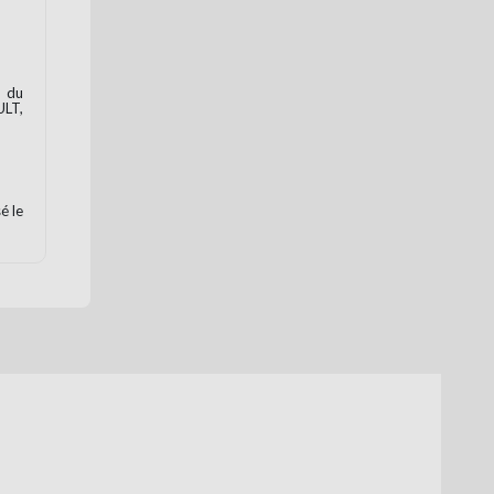
e du
ULT,
é le