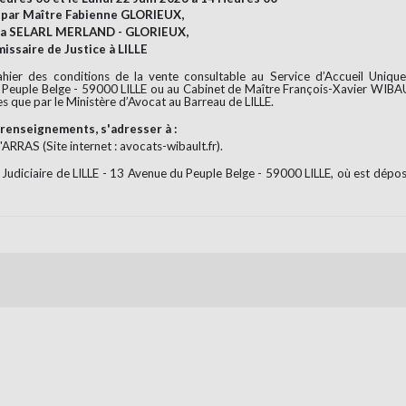
 par Maître Fabienne GLORIEUX,
la SELARL MERLAND - GLORIEUX,
ssaire de Justice à LILLE
ahier des conditions de la vente consultable au Service d’Accueil Uniqu
du Peuple Belge - 59000 LILLE ou au Cabinet de Maître François-Xavier WIBA
s que par le Ministère d’Avocat au Barreau de LILLE.
renseignements, s'adresser à :
RRAS (Site internet : avocats-wibault.fr).
l Judiciaire de LILLE - 13 Avenue du Peuple Belge - 59000 LILLE, où est dépos