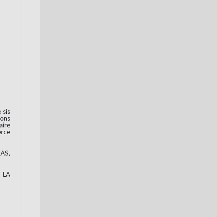
 sis
ions
aire
erce
RAS,
0 LA