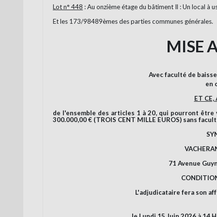
Lot n° 448
: Au onzième étage du bâtiment Il : Un local à 
Et les 173/98489èmes des parties communes générales.
MISE A
Avec faculté de baisse 
en 
ET CE,
de l'ensemble des articles 1 à 20, qui pourront être
300.000,00 € (TROIS CENT MILLE EUROS) sans faculté
SY
VACHERAN
71 Avenue Guy
CONDITION
L'adjudicataire fera son a
le Lundi 15 Juin 2026 à 14 