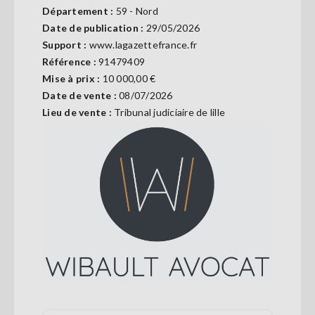
Se
Département :
59 - Nord
connecter
Date de publication :
29/05/2026
Support :
www.lagazettefrance.fr
Référence :
91479409
S'abonner
Mise à prix :
10 000,00 €
Date de vente :
08/07/2026
Lieu de vente :
Tribunal judiciaire de lille