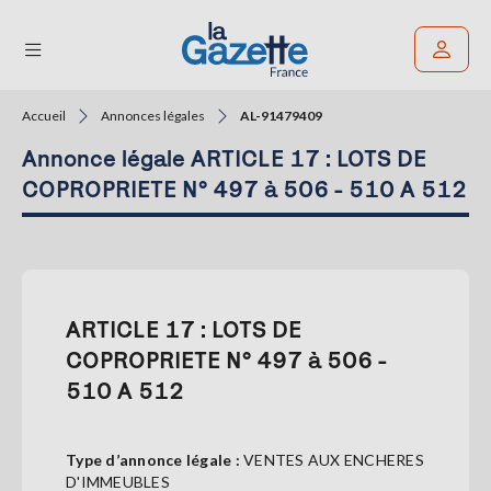
Accueil
Annonces légales
AL-91479409
Rechercher un article
Annonce légale ARTICLE 17 : LOTS DE
THÉMATIQUES
COPROPRIETE N° 497 à 506 - 510 A 512
RÉGIONS
FORMATS
ARTICLE 17 : LOTS DE
TENDANCES
COPROPRIETE N° 497 à 506 -
SERVICES
510 A 512
LA
GAZETTE
Type d’annonce légale :
VENTES AUX ENCHERES
D'IMMEUBLES