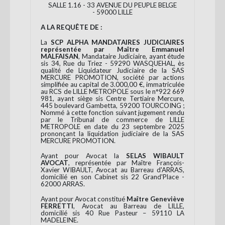
SALLE 1.16 - 33 AVENUE DU PEUPLE BELGE
- 59000 LILLE
A LA REQUÊTE DE :
La
SCP ALPHA MANDATAIRES JUDICIAIRES
représentée par Maître Emmanuel
MALFAISAN
, Mandataire Judiciaire, ayant étude
sis 34, Rue du Triez - 59290 WASQUEHAL, ès
qualité de Liquidateur Judiciaire de la SAS
MERCURE PROMOTION, société par actions
simplifiée au capital de 3.000,00 €, immatriculée
au RCS de LILLE METROPOLE sous le n°922 669
981, ayant siège sis Centre Tertiaire Mercure,
445 boulevard Gambetta, 59200 TOURCOING ;
Nommé à cette fonction suivant jugement rendu
par le Tribunal de commerce de LILLE
METROPOLE en date du 23 septembre 2025
prononçant la liquidation judiciaire de la SAS
MERCURE PROMOTION.
Ayant pour Avocat la
SELAS WIBAULT
AVOCAT
, représentée par Maître François-
Xavier WIBAULT, Avocat au Barreau d'ARRAS,
domicilié en son Cabinet sis 22 Grand'Place -
62000 ARRAS.
Ayant pour Avocat constitué
Maître Geneviève
FERRETTI
, Avocat au Barreau de LILLE,
domicilié sis 40 Rue Pasteur – 59110 LA
MADELEINE.