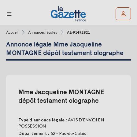
Accueil
Annonces légales
AL-91492921
Rechercher un article
Annonce légale Mme Jacqueline
THÉMATIQUES
MONTAGNE dépôt testament olographe
RÉGIONS
FORMATS
Mme Jacqueline MONTAGNE
TENDANCES
dépôt testament olographe
SERVICES
LA
GAZETTE
Type d’annonce légale :
AVIS D'ENVOI EN
POSSESSION
Département :
62 - Pas-de-Calais