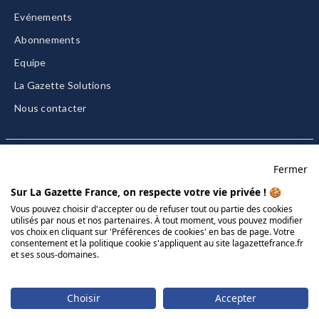
Evénements
Abonnements
Equipe
La Gazette Solutions
Nous contacter
Fermer
Mentions légales
Sur La Gazette France, on respecte votre vie privée ! 🍪
CGU/CGV
Vous pouvez choisir d'accepter ou de refuser tout ou partie des cookies
utilisés par nous et nos partenaires. À tout moment, vous pouvez modifier
Données personnelles
vos choix en cliquant sur 'Préférences de cookies' en bas de page. Votre
Charte sur les cookies
consentement et la politique cookie s'appliquent au site lagazettefrance.fr
et ses sous-domaines.
Gérer vos cookies
© 2026 La Gazette France
Choisir
Accepter