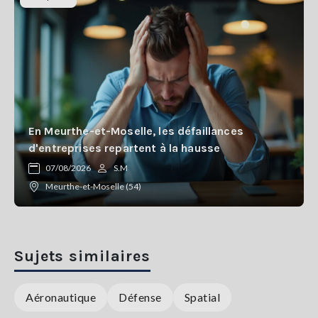
En Meurthe-et-Moselle, les défaillances
d'entreprises repartent à la hausse
07/08/2026
S.M
Meurthe-et-Moselle (54)
Sujets similaires
Aéronautique
Défense
Spatial