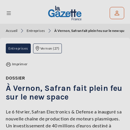
Accueil
Entreprises
À Vernon, Safran fait plein feu sur le new space
Rechercher un article
THÉMATIQUES
Entreprises
Vernon (27)
RÉGIONS
Imprimer
FORMATS
DOSSIER
À Vernon, Safran fait plein feu
TENDANCES
sur le new space
SERVICES
LA
GAZETTE
Le 6 février, Safran Electronics & Defense a inauguré sa
nouvelle chaîne de production de moteurs plasmiques.
Un investissement de 40 millions d’euros destiné à