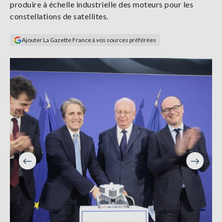
produire à échelle industrielle des moteurs pour les
Se
constellations de satellites.
connecter
Ajouter La Gazette France à vos sources préférées
S'abonner
Précéden
Suivant