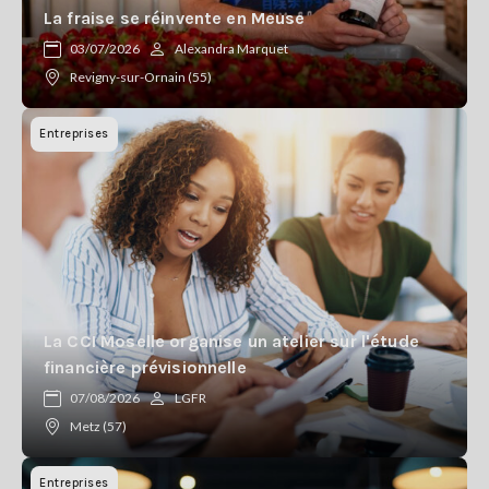
La fraise se réinvente en Meuse
03/07/2026
Alexandra Marquet
Revigny-sur-Ornain (55)
Entreprises
La CCI Moselle organise un atelier sur l'étude
financière prévisionnelle
07/08/2026
LGFR
Metz (57)
Entreprises