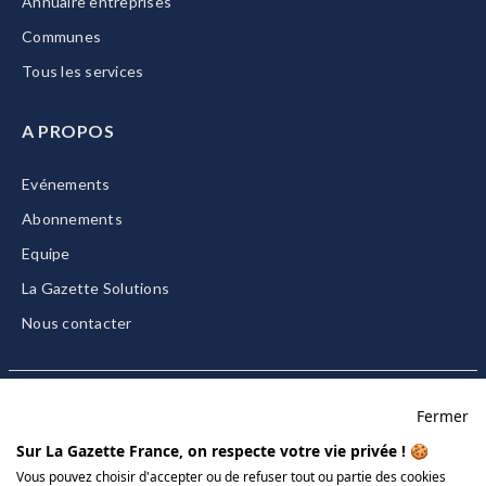
Annuaire entreprises
Communes
Tous les services
A PROPOS
Evénements
Abonnements
Equipe
La Gazette Solutions
Nous contacter
Fermer
Mentions légales
Sur La Gazette France, on respecte votre vie privée ! 🍪
CGU/CGV
Vous pouvez choisir d'accepter ou de refuser tout ou partie des cookies