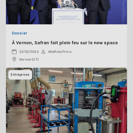
Dossier
À Vernon, Safran fait plein feu sur le new space
13/02/2026
Aletheia Press
Vernon (27)
Entreprises