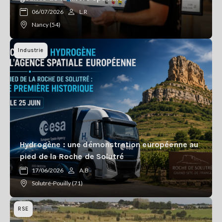
Se
06/07/2026
L.R
connecter
Nancy (54)
S'abonner
Industrie
Hydrogène : une démonstration européenne au
pied de la Roche de Solutré
17/06/2026
A.B
Solutré-Pouilly (71)
RSE