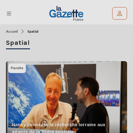
Accueil
Spatial
Rechercher un article
Spatial
THÉMATIQUES
RÉGIONS
Planète
FORMATS
TENDANCES
SERVICES
LA
GAZETTE
Nancy connecte la recherche lorraine aux
géants de la filière spatiale