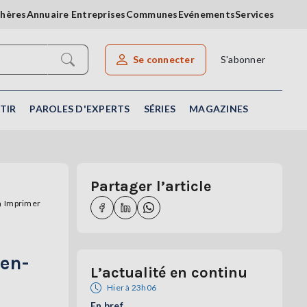
chères
Annuaire Entreprises
Communes
Evénements
Services
Se connecter
S'abonner
Rechercher un article
TIR
PAROLES D'EXPERTS
SÉRIES
MAGAZINES
Partager l’article
Imprimer
-en-
L’actualité en continu
Hier à 23h06
En bref