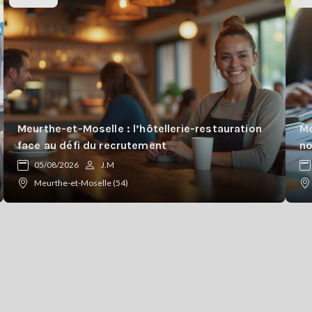
Meurthe-et-Moselle : l’hôtellerie-restauration
Me
face au défi du recrutement
n
05/08/2026
J.M
Meurthe-et-Moselle (54)