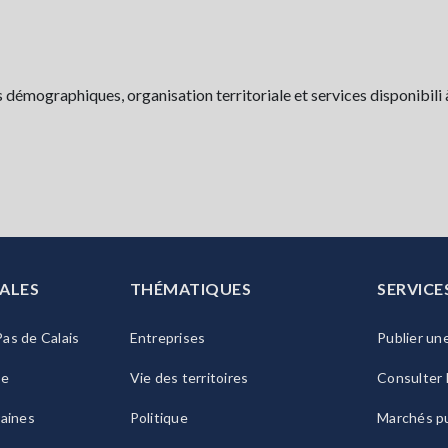
 démographiques, organisation territoriale et services disponibili 
ALES
THÉMATIQUES
SERVICE
as de Calais
Entreprises
Publier un
ie
Vie des territoires
Consulter 
raines
Politique
Marchés pu