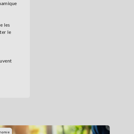
ynamique
e les
ter le
ouvent
nomie