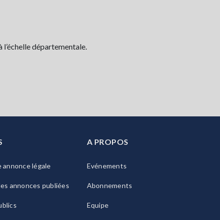
à l’échelle départementale.
S
A PROPOS
e annonce légale
Evénements
les annonces publiées
Abonnements
blics
Equipe