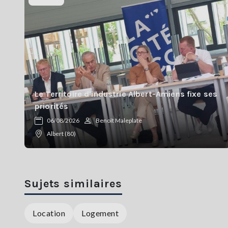
Le Territoire d'industrie Albert-Amiens fixe ses
priorités
06/08/2026
Benoît Maleplate
Albert (80)
Sujets similaires
Location
Logement