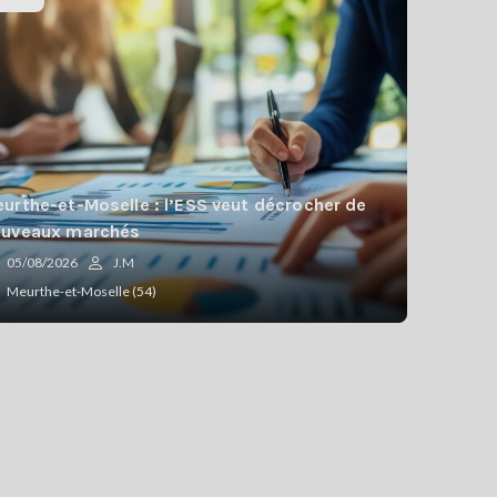
urthe-et-Moselle : l’ESS veut décrocher de
ouveaux marchés
05/08/2026
J.M
Meurthe-et-Moselle (54)