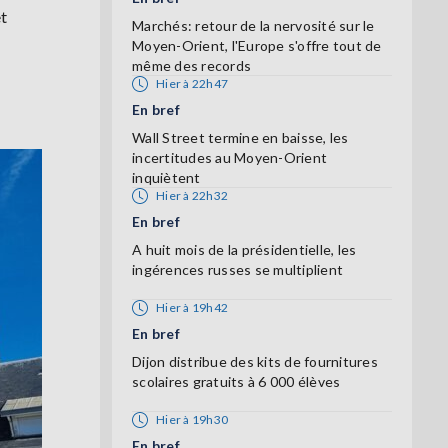
et
Marchés: retour de la nervosité sur le
e
Moyen-Orient, l'Europe s'offre tout de
même des records
Hier à 22h47
En bref
Wall Street termine en baisse, les
incertitudes au Moyen-Orient
inquiètent
Hier à 22h32
En bref
A huit mois de la présidentielle, les
ingérences russes se multiplient
Hier à 19h42
En bref
Dijon distribue des kits de fournitures
scolaires gratuits à 6 000 élèves
Hier à 19h30
En bref