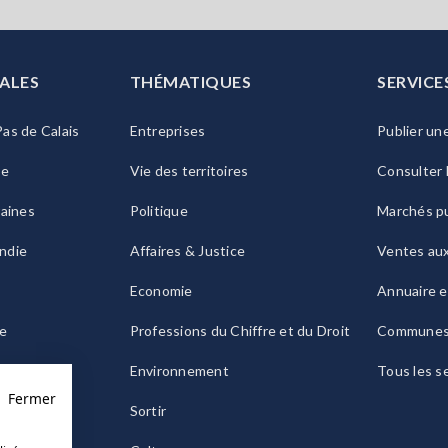
ALES
THÉMATIQUES
SERVICE
as de Calais
Entreprises
Publier un
ie
Vie des territoires
Consulter 
raines
Politique
Marchés pu
ndie
Affaires & Justice
Ventes au
Economie
Annuaire e
le
Professions du Chiffre et du Droit
Commune
ogne
Environnement
Tous les s
Fermer
Sortir