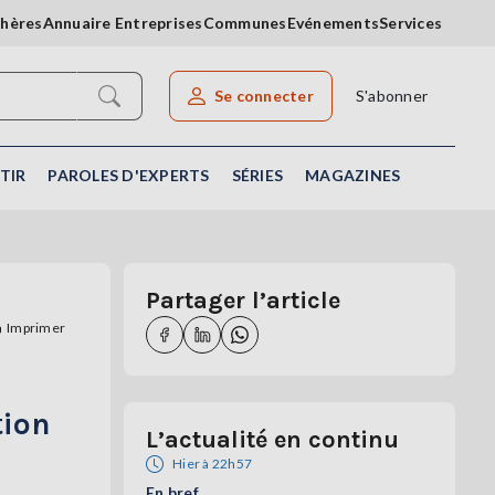
chères
Annuaire Entreprises
Communes
Evénements
Services
Se connecter
S'abonner
Rechercher un article
TIR
PAROLES D'EXPERTS
SÉRIES
MAGAZINES
Partager l’article
Imprimer
tion
L’actualité en continu
Hier à 22h57
En bref