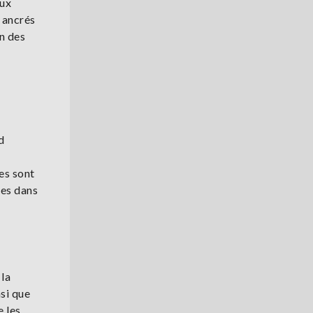
aux
 ancrés
on des
d
es sont
les dans
 la
nsi que
e les