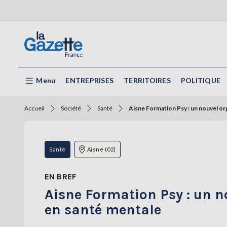
Menu
ENTREPRISES
TERRITOIRES
POLITIQUE
Accueil
Société
Santé
Aisne Formation Psy : un nouvel or
Santé
Aisne (02)
EN BREF
Aisne Formation Psy : un n
en santé mentale