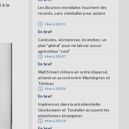
 à la
Les Bourses mondiales touchent des
records, sans s'emballer pour autant
Hier à 22h51
En bref
Canicules, sécheresse, incendies: un
plan "global" pour ne laisser aucun
agriculteur "seul"
Hier à 22h37
En bref
Wall Street clôture en ordre dispersé,
attend un accord entre Washington et
Téhéran
Hier à 22h29
En bref
Ingérences dans la présidentielle:
Glucksmann et Tondelier accusent les
plateformes étrangères
Hier à 22h14
En bref