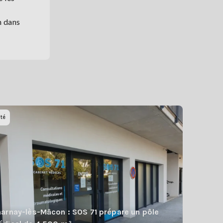
n dans
té
arnay-lès-Mâcon : SOS 71 prépare un pôle