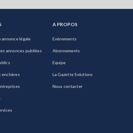
S
A PROPOS
e annonce légale
Evénements
les annonces publiées
Abonnements
blics
Equipe
x enchères
La Gazette Solutions
ntreprises
Nous contacter
s
ervices