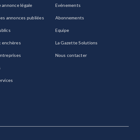
e annonce légale
Evénements
les annonces publiées
Abonnements
blics
Equipe
x enchères
La Gazette Solutions
ntreprises
Nous contacter
s
ervices