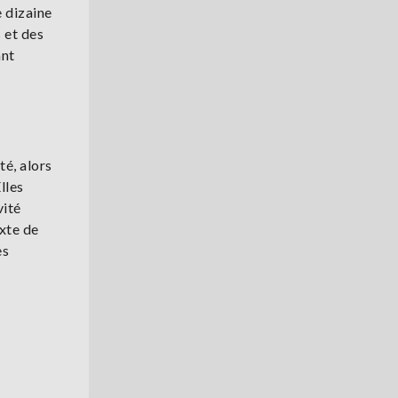
e dizaine
 et des
ant
té, alors
lles
vité
xte de
es