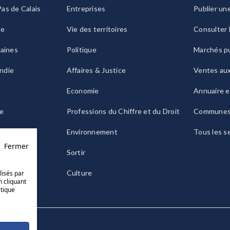
as de Calais
Entreprises
Publier un
ie
Vie des territoires
Consulter 
raines
Politique
Marchés pu
ndie
Affaires & Justice
Ventes au
Economie
Annuaire e
le
Professions du Chiffre et du Droit
Commune
ogne
Environnement
Tous les s
Fermer
Sortir
Culture
lisés par
n cliquant
itique