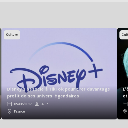
Culture
Cul
Disney s'associe à TikTok pour tirer davantage
L'
profit de ses univers légendaires
et
05/08/2026
AFP
France