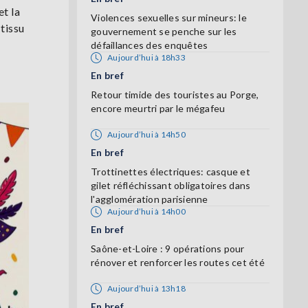
t la
Violences sexuelles sur mineurs: le
 tissu
gouvernement se penche sur les
défaillances des enquêtes
Aujourd’hui à 18h33
En bref
Retour timide des touristes au Porge,
encore meurtri par le mégafeu
Aujourd’hui à 14h50
En bref
Trottinettes électriques: casque et
gilet réfléchissant obligatoires dans
l'agglomération parisienne
Aujourd’hui à 14h00
En bref
Saône-et-Loire : 9 opérations pour
rénover et renforcer les routes cet été
Aujourd’hui à 13h18
En bref