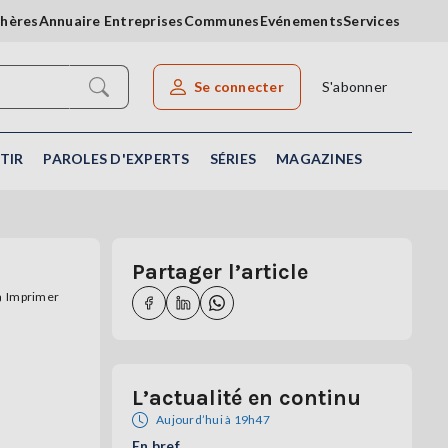
chères
Annuaire Entreprises
Communes
Evénements
Services
Se connecter
S'abonner
Rechercher un article
TIR
PAROLES D'EXPERTS
SÉRIES
MAGAZINES
Partager l’article
Imprimer
L’actualité en continu
Aujourd’hui à 19h47
En bref