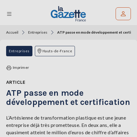
Accueil
Entreprises
ATP passe en mode développement et certifica
Rechercher un article
THÉMATIQUES
Entreprises
Hauts-de-France
RÉGIONS
Imprimer
FORMATS
ARTICLE
ATP passe en mode
TENDANCES
développement et certification
SERVICES
LA
GAZETTE
L’Artésienne de transformation plastique est une jeune
entreprise déjà très prometteuse. En deux ans, elle a
quasiment atteint le million d’euros de chiffre d’affaires