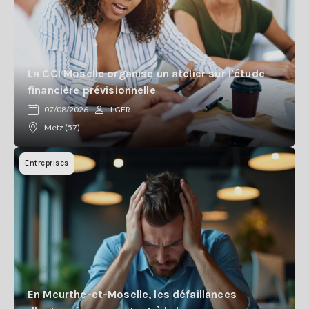
La CCI Moselle organise un atelier sur l'étude
financière prévisionnelle
07/08/2026
LGFR
Metz (57)
Entreprises
En Meurthe-et-Moselle, les défaillances