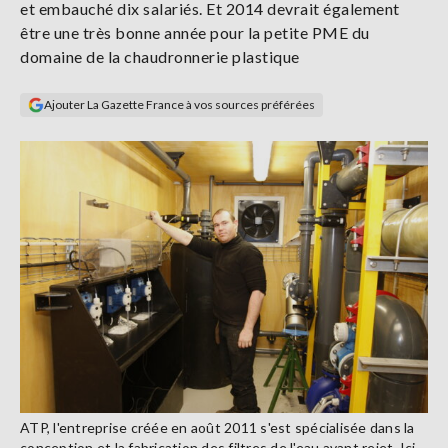
et embauché dix salariés. Et 2014 devrait également
Se
être une très bonne année pour la petite PME du
connecter
domaine de la chaudronnerie plastique
S'abonner
Ajouter La Gazette France à vos sources préférées
ATP, l'entreprise créée en août 2011 s'est spécialisée dans la
conception et la fabrication des filtres de l'eau avant rejet. Ici