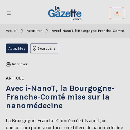
Accueil
Actualites
Avec i-NanoT, la Bourgogne-Franche-Comté mis
Rechercher un article
THÉMATIQUES
Actualites
Bourgogne
RÉGIONS
Imprimer
FORMATS
ARTICLE
Avec i-NanoT, la Bourgogne-
TENDANCES
Franche-Comté mise sur la
SERVICES
nanomédecine
LA
GAZETTE
La Bourgogne-Franche-Comté crée i-NanoT, un
consortium pour structurer une filière de nanomédecine