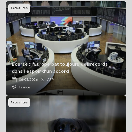
Actualites
Bourse : l'Europe bat toujours des records
dans l'espoir d'un accord
06/08/2026
AFP
France
Actualites