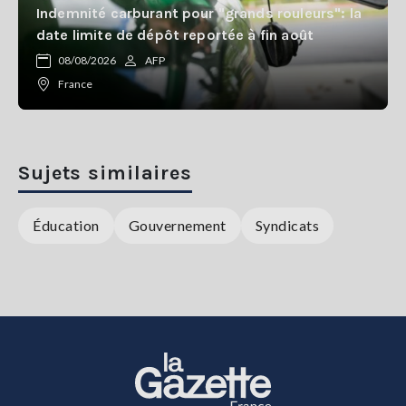
Indemnité carburant pour "grands rouleurs": la
date limite de dépôt reportée à fin août
08/08/2026
AFP
France
Sujets similaires
Éducation
Gouvernement
Syndicats