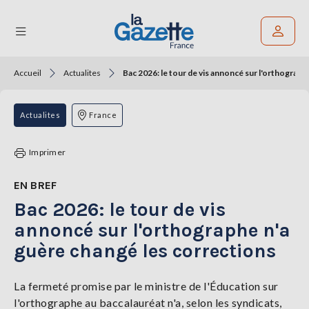
Accueil
Actualites
Bac 2026: le tour de vis annoncé sur l'orthograph
Rechercher un article
THÉMATIQUES
Actualites
France
RÉGIONS
Imprimer
FORMATS
EN BREF
Bac 2026: le tour de vis
TENDANCES
annoncé sur l'orthographe n'a
SERVICES
guère changé les corrections
LA
GAZETTE
La fermeté promise par le ministre de l'Éducation sur
l'orthographe au baccalauréat n'a, selon les syndicats,