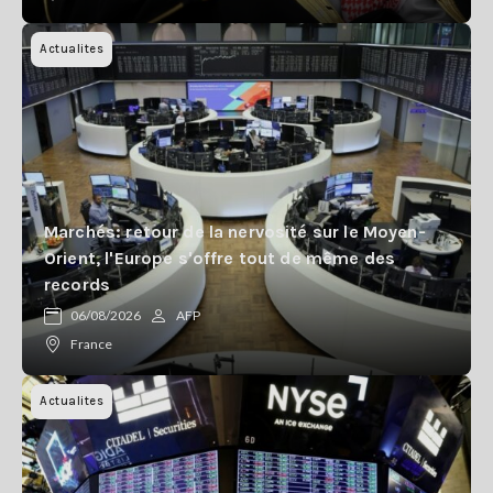
Actualites
Marchés: retour de la nervosité sur le Moyen-
Orient, l'Europe s'offre tout de même des
records
06/08/2026
AFP
France
Actualites