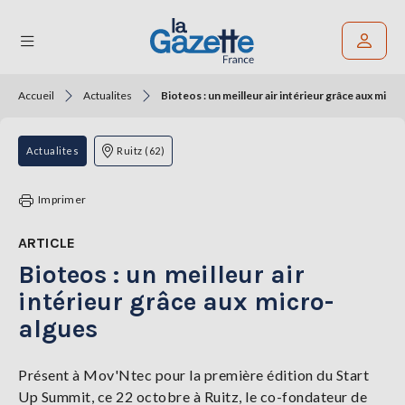
Accueil
Actualites
Bioteos : un meilleur air intérieur grâce aux micr
Rechercher un article
THÉMATIQUES
Actualites
Ruitz (62)
RÉGIONS
Imprimer
FORMATS
ARTICLE
Bioteos : un meilleur air
TENDANCES
intérieur grâce aux micro-
SERVICES
algues
LA
GAZETTE
Présent à Mov'Ntec pour la première édition du Start
Up Summit, ce 22 octobre à Ruitz, le co-fondateur de