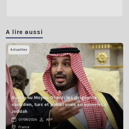
A lire aussi
Actualites
Guerre au Moyen-Orient: les dirigeants
saoudien, turc et pakistanais en sommet à
Jeddah
07/08/2026
AFP
France