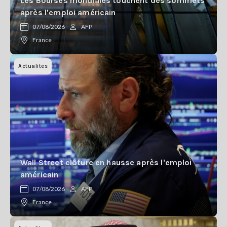
Les Bourses mondiales touchent des sommets
après l'emploi américain
07/08/2026
AFP
France
Actualites
Wall Street clôture en hausse après l'emploi
américain
07/08/2026
AFP
France