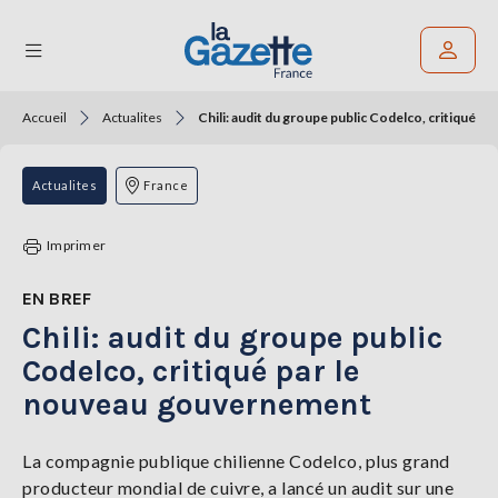
Accueil
Actualites
Chili: audit du groupe public Codelco, critiqué 
Rechercher un article
THÉMATIQUES
Actualites
France
RÉGIONS
Imprimer
FORMATS
EN BREF
Chili: audit du groupe public
TENDANCES
Codelco, critiqué par le
SERVICES
nouveau gouvernement
LA
GAZETTE
La compagnie publique chilienne Codelco, plus grand
producteur mondial de cuivre, a lancé un audit sur une