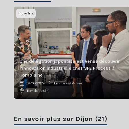
Industrie
Une délégation japonaise est venue découvrir
l’innovation industrielle chez SFE Process à
Tomblaine
04/08/2026
Emmanuel Varrier
Tomblaine (54)
En savoir plus sur Dijon (21)