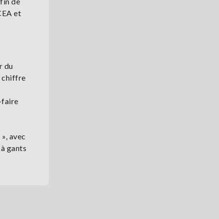
fin de
CEA et
r du
 chiffre
-faire
 », avec
 à gants