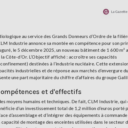
La Gazett
iologique au service des Grands Donneurs d’Ordre de la filièr
 CLM Industrie annonce sa montée en compétence pour son pri
inauguré, le 5 décembre 2025, un nouveau bâtiment de 1 600 m² 
a Côte-d’Or. L’Objectif affiché : accroître ses capacités
confinement) destinées à l’industrie nucléaire. Cette extensio
pacités industrielles et de réponse aux marchés d’envergure d
nte une part majoritaire du chiffre d’affaires du groupe Galil
compétences et d'effectifs
s moyens humains et techniques. De fait, CLM Industrie, qu
énéficie d’un investissement total de 1,2 million d’euros porté p
surface d’assemblage et d’intégrer des équipements à commande
a capacité de montage des enceintes utilisées dans le secteur 