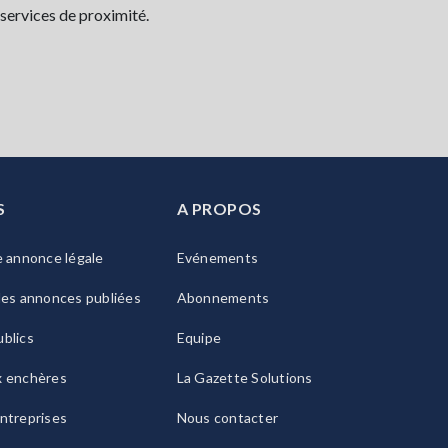
 services de proximité.
S
A PROPOS
e annonce légale
Evénements
les annonces publiées
Abonnements
blics
Equipe
x enchères
La Gazette Solutions
ntreprises
Nous contacter