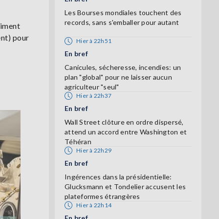
Les Bourses mondiales touchent des
records, sans s'emballer pour autant
timent
ent) pour
Hier à 22h51
En bref
Canicules, sécheresse, incendies: un
plan "global" pour ne laisser aucun
agriculteur "seul"
Hier à 22h37
En bref
Wall Street clôture en ordre dispersé,
attend un accord entre Washington et
Téhéran
Hier à 22h29
En bref
Ingérences dans la présidentielle:
Glucksmann et Tondelier accusent les
plateformes étrangères
Hier à 22h14
En bref