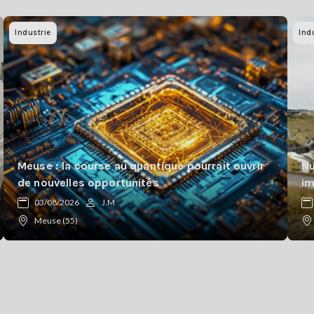
Industrie
Ind
Meuse : la course au quantique pourrait ouvrir
Nu
de nouvelles opportunités
im
03/08/2026
J.M
Meuse (55)