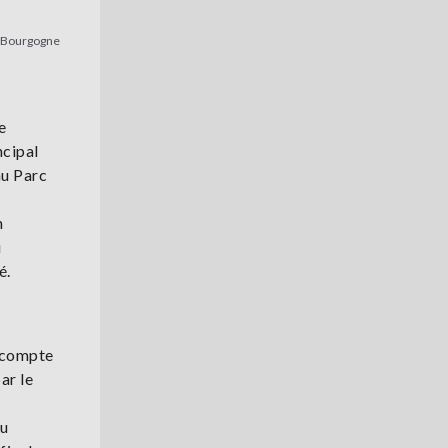
e Bourgogne
e
ncipal
au Parc
n
u
é.
i compte
ar le
du