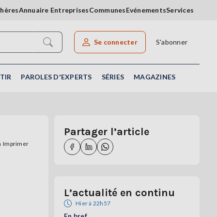
chères
Annuaire Entreprises
Communes
Evénements
Services
Se connecter
S'abonner
Rechercher un article
TIR
PAROLES D'EXPERTS
SÉRIES
MAGAZINES
Partager l’article
Imprimer
L’actualité en continu
Hier à 22h57
En bref