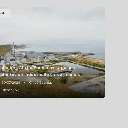
ustrie
cléaire : Altrad Endel envisage une
plantation industrielle en Normandie
30/07/2026
Chloé Guerout
Dieppe (76)