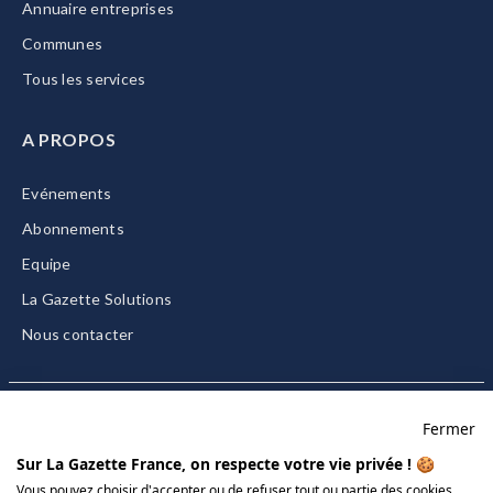
Annuaire entreprises
Communes
Tous les services
A PROPOS
Evénements
Abonnements
Equipe
La Gazette Solutions
Nous contacter
Fermer
Mentions légales
Sur La Gazette France, on respecte votre vie privée ! 🍪
CGU/CGV
Vous pouvez choisir d'accepter ou de refuser tout ou partie des cookies