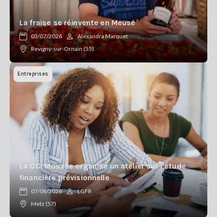
La fraise se réinvente en Meuse
03/07/2026
Alexandra Marquet
Revigny-sur-Ornain (55)
Entreprises
La CCI Moselle organise un atelier sur l'étude
financière prévisionnelle
07/08/2026
LGFR
Metz (57)