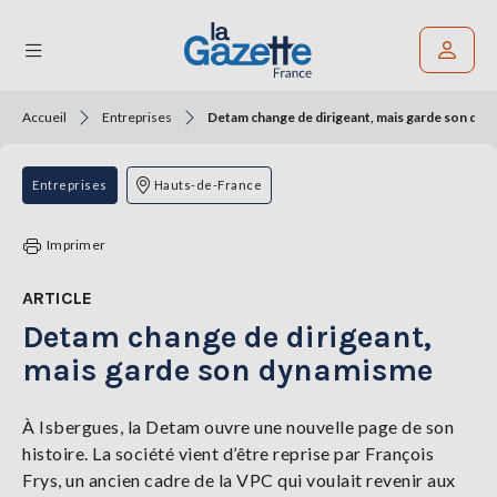
Accueil
Entreprises
Detam change de dirigeant, mais garde son dy
Rechercher un article
THÉMATIQUES
Entreprises
Hauts-de-France
RÉGIONS
Imprimer
FORMATS
ARTICLE
Detam change de dirigeant,
TENDANCES
mais garde son dynamisme
SERVICES
LA
GAZETTE
À Isbergues, la Detam ouvre une nouvelle page de son
histoire. La société vient d’être reprise par François
Frys, un ancien cadre de la VPC qui voulait revenir aux