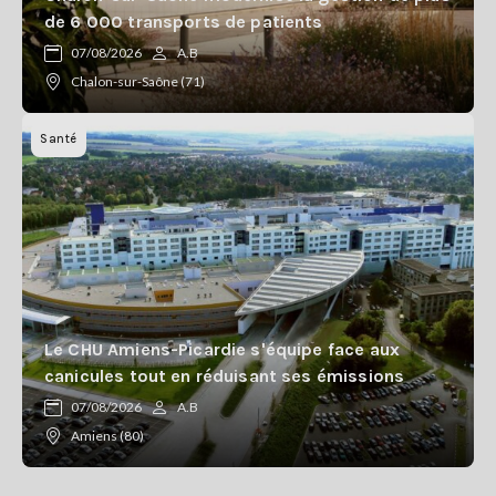
de 6 000 transports de patients
07/08/2026
A.B
Chalon-sur-Saône (71)
Santé
Le CHU Amiens-Picardie s'équipe face aux
canicules tout en réduisant ses émissions
07/08/2026
A.B
Amiens (80)