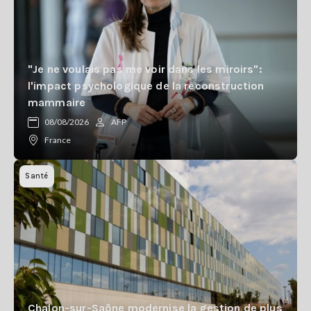
"Je ne voulais pas me voir dans les miroirs":
l'impact psychologique de la reconstruction
mammaire
08/08/2026
AFP
France
Santé
Chalon-sur-Saône modernise la gestion de plus