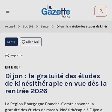
Accueil
Société
Santé
Dijon : la gratuité des études de kinésit
Rechercher un article
THÉMATIQUES
Santé
Dijon (21)
RÉGIONS
Imprimer
FORMATS
EN BREF
Dijon : la gratuité des études
TENDANCES
de kinésithérapie en vue dès la
SERVICES
rentrée 2026
LA
GAZETTE
La Région Bourgogne Franche-Comté annonce la
gratuité des études de masso-kinésithérapie à Dijon à