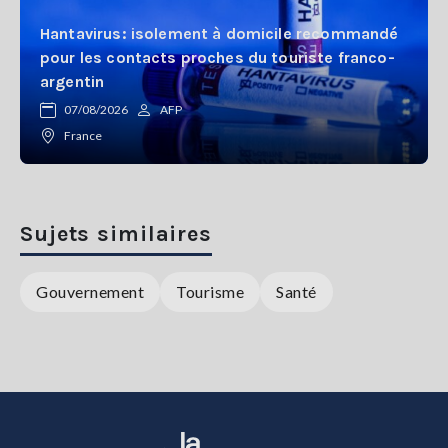
Hantavirus: isolement à domicile recommandé
pour les contacts proches du touriste franco-
argentin
07/08/2026
AFP
France
Sujets similaires
Gouvernement
Tourisme
Santé