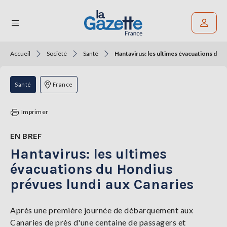
Accueil
Société
Santé
Hantavirus: les ultimes évacuations du 
Rechercher un article
THÉMATIQUES
Santé
France
RÉGIONS
Imprimer
FORMATS
EN BREF
Hantavirus: les ultimes
TENDANCES
évacuations du Hondius
SERVICES
prévues lundi aux Canaries
LA
GAZETTE
Après une première journée de débarquement aux
Canaries de près d'une centaine de passagers et