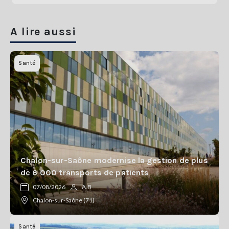
A lire aussi
Santé
Chalon-sur-Saône modernise la gestion de plus
de 6 000 transports de patients
07/08/2026
A.B
Chalon-sur-Saône (71)
Santé