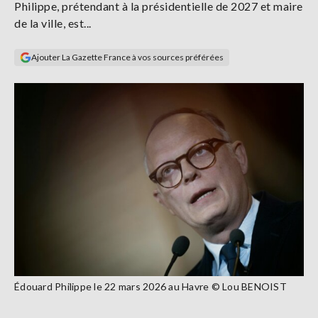
Philippe, prétendant à la présidentielle de 2027 et maire
Se
de la ville, est...
connecter
Ajouter La Gazette France à vos sources préférées
S'abonner
Édouard Philippe le 22 mars 2026 au Havre © Lou BENOIST