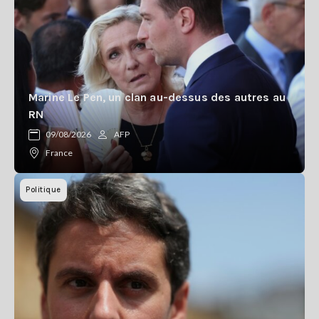
Marine Le Pen, un clan au-dessus des autres au
RN
09/08/2026
AFP
France
Politique