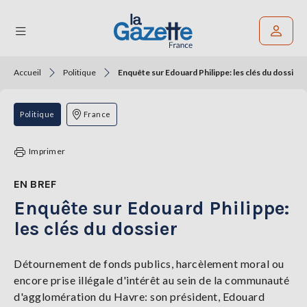
Accueil
Politique
Enquête sur Edouard Philippe: les clés du dossier
Rechercher un article
THÉMATIQUES
Politique
France
RÉGIONS
Imprimer
FORMATS
EN BREF
Enquête sur Edouard Philippe:
TENDANCES
les clés du dossier
SERVICES
LA
GAZETTE
Détournement de fonds publics, harcèlement moral ou
encore prise illégale d'intérêt au sein de la communauté
d'agglomération du Havre: son président, Edouard