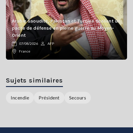
Arabie saoudite, Pakistan et Turquie scellent un
pacte de défense en pleine guerre au Moyen-
Orient
07/08/2026
AFP
France
Sujets similaires
Incendie
Président
Secours