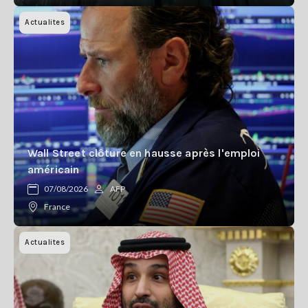
Actualites
Wall Street clôture en hausse après l'emploi
américain
07/08/2026
AFP
France
Actualites