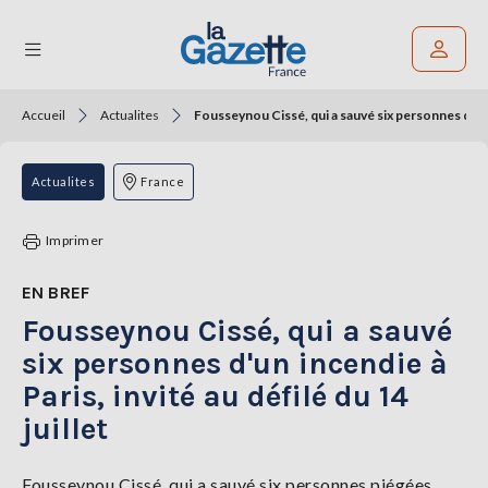
Accueil
Actualites
Fousseynou Cissé, qui a sauvé six personnes d'un in
Rechercher un article
THÉMATIQUES
Actualites
France
RÉGIONS
Imprimer
FORMATS
EN BREF
Fousseynou Cissé, qui a sauvé
TENDANCES
six personnes d'un incendie à
SERVICES
Paris, invité au défilé du 14
LA
GAZETTE
juillet
Fousseynou Cissé, qui a sauvé six personnes piégées