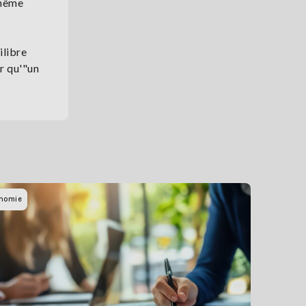
 même
ilibre
er qu'"un
nomie