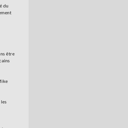
té du
uement
ons être
cains
Mike
 les