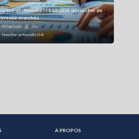
urthe-et-Moselle : l’ESS veut décrocher de
ouveaux marchés
05/08/2026
J.M
Meurthe-et-Moselle (54)
S
A PROPOS