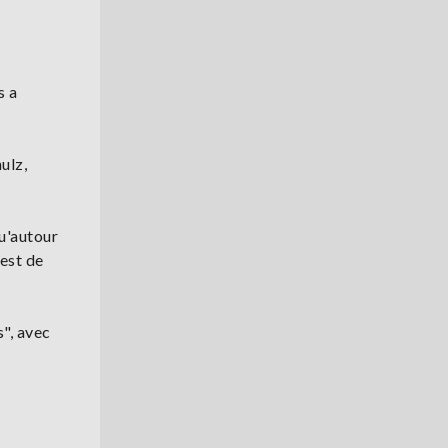
s a
ulz,
qu'autour
uest de
", avec