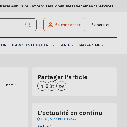
chères
Annuaire Entreprises
Communes
Evénements
Services
Se connecter
S'abonner
Rechercher un article
TIR
PAROLES D'EXPERTS
SÉRIES
MAGAZINES
Partager l’article
Imprimer
L’actualité en continu
Aujourd’hui à 19h42
En bref