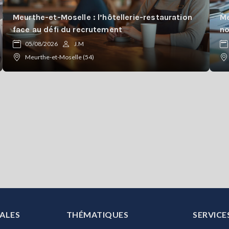
Meurthe-et-Moselle : l’hôtellerie-restauration
Me
face au défi du recrutement
n
05/08/2026
J.M
Meurthe-et-Moselle (54)
ALES
THÉMATIQUES
SERVICE