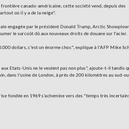
a frontière canado-américaine, cette société vend, depuis des
tout où il y a de la neige".
iale engagée par le président Donald Trump, Arctic Showplow
ssumer le surcoût dû aux nouveaux droits de douane sur l'acier.
.000 dollars, c'est un énorme choc", explique à l'AFP Mike Sch
aux Etats-Unis ne le veulent pas non plus", ajoute-t-il tandis 
main, dans l'usine de London, à près de 200 kilomètres au sud-o
prise fondée en 1969 s'achemine vers des "temps très incertains