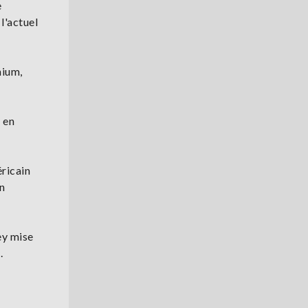
e
l'actuel
nium,
 en
ricain
n
ey mise
.