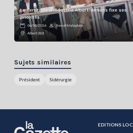
Le Territoire d'industrie Albert-Amiens fixe ses
priorités
06/08/2026
Benoît Maleplate
Albert (80)
Sujets similaires
Président
Sidérurgie
EDITIONS LOC