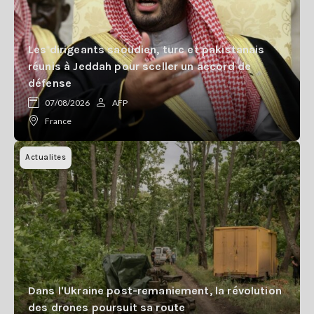
Les dirigeants saoudien, turc et pakistanais
réunis à Jeddah pour sceller un accord de
défense
07/08/2026
AFP
France
Actualites
Dans l'Ukraine post-remaniement, la révolution
des drones poursuit sa route