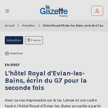
Accueil
Actualites
L'hôtel Royal d'Evian-les-Bains, écrin du G7 pour 
Rechercher un article
THÉMATIQUES
Actualites
France
RÉGIONS
Imprimer
FORMATS
EN BREF
L'hôtel Royal d'Evian-les-
TENDANCES
Bains, écrin du G7 pour la
SERVICES
seconde fois
LA
GAZETTE
Avec sa vue imprenable sur le lac Léman et son cadre
feutré, l'hôtel Royal d'Evian-les-Bains accueille à partir