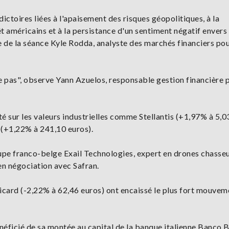
ctoires liées à l'apaisement des risques géopolitiques, à la
t américains et à la persistance d'un sentiment négatif envers 
e de la séance Kyle Rodda, analyste des marchés financiers po
le pas", observe Yann Azuelos, responsable gestion financière p
orté sur les valeurs industrielles comme Stellantis (+1,97% à 5,0
 (+1,22% à 241,10 euros).
upe franco-belge Exail Technologies, expert en drones chasse
en négociation avec Safran.
icard (-2,22% à 62,46 euros) ont encaissé le plus fort mouvem
néficié de sa montée au capital de la banque italienne Banco