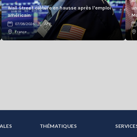
Ar
Wall Street clôture en hausse après l'emploi
un
américain
Mo
07/08/2026
AFP
France
ALES
THÉMATIQUES
SERVICE