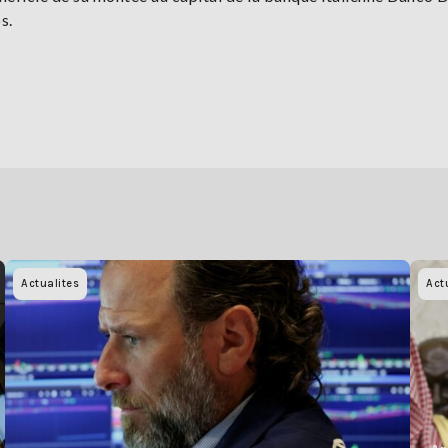
s.
Actualites
Act