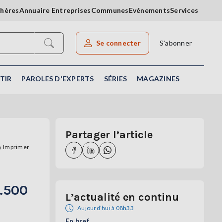
chères
Annuaire Entreprises
Communes
Evénements
Services
Se connecter
S'abonner
Rechercher un article
TIR
PAROLES D'EXPERTS
SÉRIES
MAGAZINES
Partager l’article
Imprimer
8.500
L’actualité en continu
Aujourd’hui à 08h33
En bref