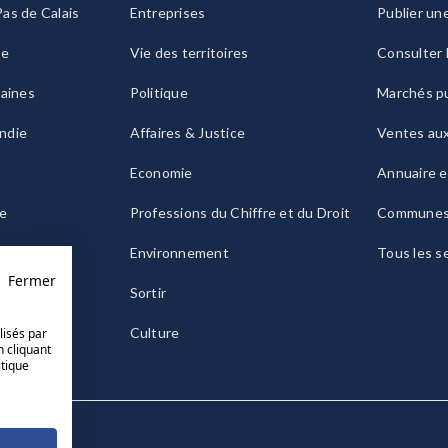
as de Calais
Entreprises
Publier un
ie
Vie des territoires
Consulter 
raines
Politique
Marchés pu
ndie
Affaires & Justice
Ventes au
Economie
Annuaire e
le
Professions du Chiffre et du Droit
Commune
ogne
Environnement
Tous les s
Fermer
Sortir
Culture
lisés par
n cliquant
itique