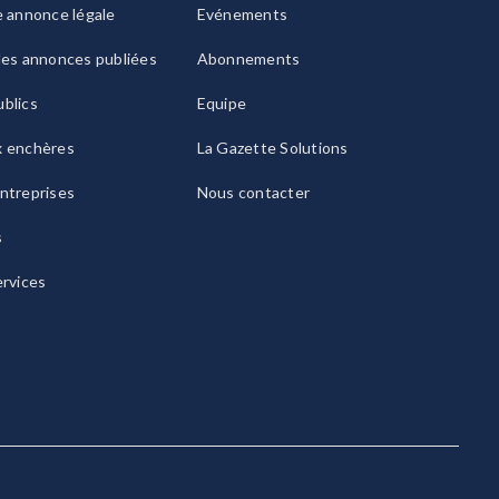
e annonce légale
Evénements
les annonces publiées
Abonnements
blics
Equipe
x enchères
La Gazette Solutions
ntreprises
Nous contacter
s
ervices