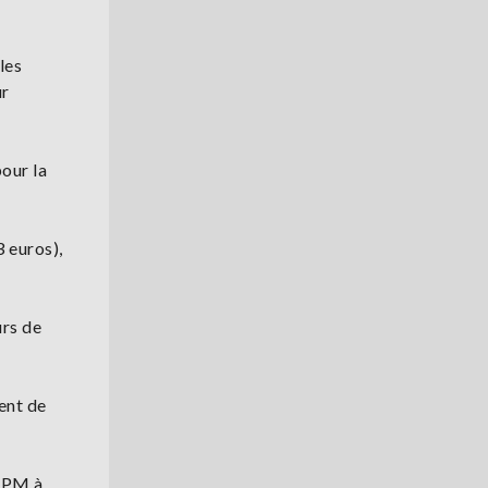
les
ur
our la
3 euros),
urs de
ent de
 BPM à