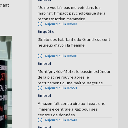
trant
"Je ne voulais pas me voir dans les
miroirs": l'impact psychologique de la
reconstruction mammaire
Aujourd’hui à 08h03
Enquête
35,5% des habitants du Grand Est sont
heureux d’avoir la flemme
Aujourd’hui à 08h00
En bref
Montigny-lès-Metz : le bassin extérieur
de la piscine rouvre après le
recrutement d'une maître-nageuse
Aujourd’hui à 07h51
En bref
Amazon fait construire au Texas une
immense centrale à gaz pour ses
centres de données
Aujourd’hui à 07h43
En bref