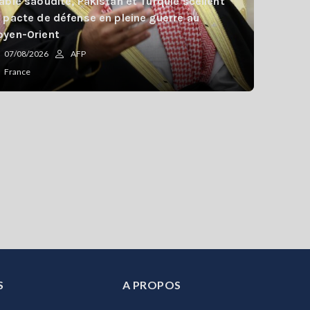
abie saoudite, Pakistan et Turquie scellent
 pacte de défense en pleine guerre au
yen-Orient
07/08/2026
AFP
France
S
A PROPOS