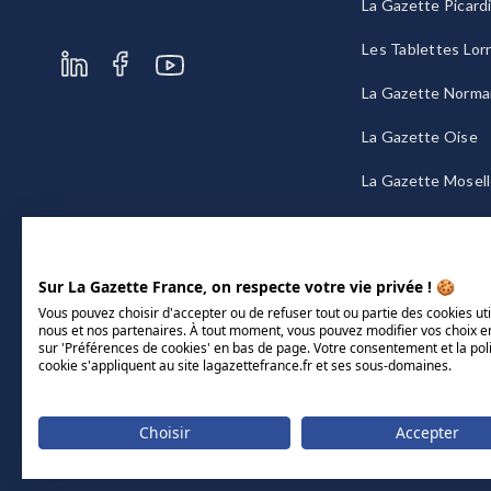
La Gazette Picard
Les Tablettes Lor
La Gazette Norma
La Gazette Oise
La Gazette Mosel
La Gazette Bourg
Sur La Gazette France, on respecte votre vie privée ! 🍪
Vous pouvez choisir d'accepter ou de refuser tout ou partie des cookies uti
nous et nos partenaires. À tout moment, vous pouvez modifier vos choix e
sur 'Préférences de cookies' en bas de page. Votre consentement et la pol
cookie s'appliquent au site lagazettefrance.fr et ses sous-domaines.
Choisir
Accepter
Mentions légales
CGU/CGV