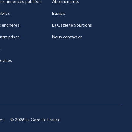
les annonces publiées
Abonnements
blics
Equipe
x enchères
La Gazette Solutions
ntreprises
Nous contacter
s
ervices
ies
© 2026 La Gazette France