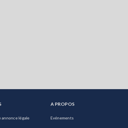
S
A PROPOS
e annonce légale
Evénements