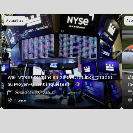
Actualites
Act
Wall Street termine en baisse, les incertitudes
L'
au Moyen-Orient inquiètent
ra
06/08/2026
AFP
France