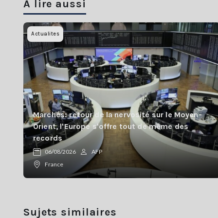
A lire aussi
Actualites
Marchés: retour de la nervosité sur le Moyen-
Orient, l'Europe s'offre tout de même des
records
06/08/2026
AFP
France
Sujets similaires