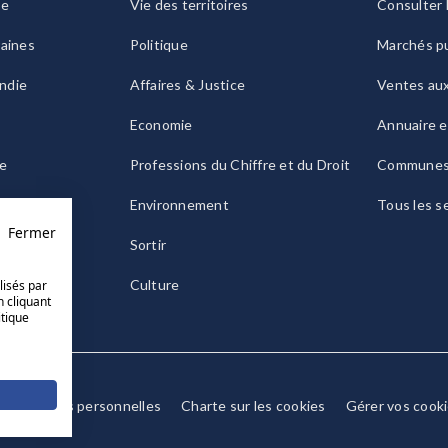
ie
Vie des territoires
Consulter 
raines
Politique
Marchés pu
ndie
Affaires & Justice
Ventes au
Economie
Annuaire e
le
Professions du Chiffre et du Droit
Commune
ogne
Environnement
Tous les s
Fermer
Sortir
Culture
lisés par
n cliquant
itique
Données personnelles
Charte sur les cookies
Gérer vos cook