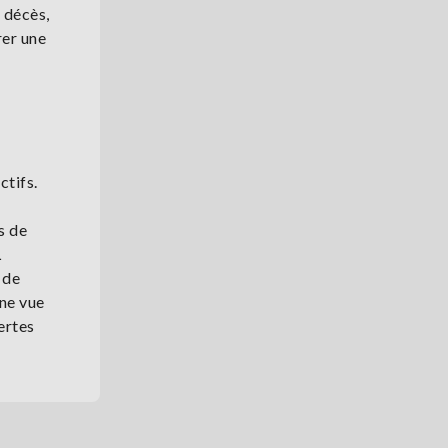
e décès,
rer une
ctifs.
s de
L
 de
une vue
ertes