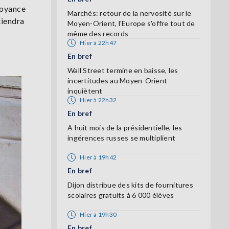
voyance
Marchés: retour de la nervosité sur le
tiendra
Moyen-Orient, l'Europe s'offre tout de
même des records
Hier à 22h47
En bref
Wall Street termine en baisse, les
incertitudes au Moyen-Orient
inquiètent
Hier à 22h32
En bref
A huit mois de la présidentielle, les
ingérences russes se multiplient
Hier à 19h42
En bref
Dijon distribue des kits de fournitures
scolaires gratuits à 6 000 élèves
Hier à 19h30
En bref