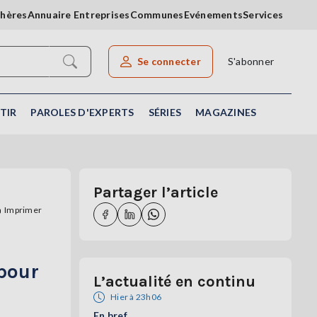
chères
Annuaire Entreprises
Communes
Evénements
Services
Se connecter
S'abonner
Rechercher un article
TIR
PAROLES D'EXPERTS
SÉRIES
MAGAZINES
Partager l’article
Imprimer
 pour
L’actualité en continu
Hier à 23h06
En bref