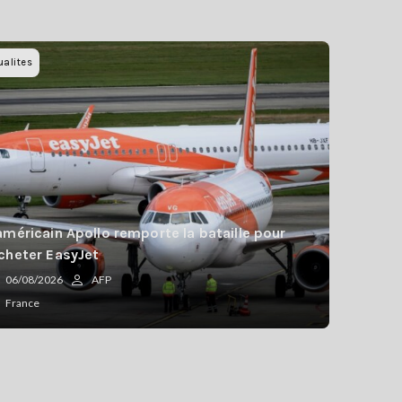
ualites
américain Apollo remporte la bataille pour
cheter EasyJet
06/08/2026
AFP
France