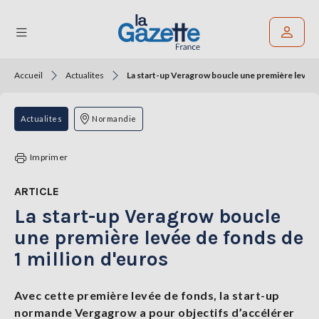
Accueil
Actualites
La start-up Veragrow boucle une première levée d
Rechercher un article
THÉMATIQUES
Actualites
Normandie
RÉGIONS
Imprimer
FORMATS
ARTICLE
La start-up Veragrow boucle
TENDANCES
une première levée de fonds de
SERVICES
1 million d'euros
LA
GAZETTE
Avec cette première levée de fonds, la start-up
normande Vergagrow a
pour objectifs
d’accélérer