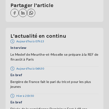
Partager l’article
L’actualité en continu
Aujourd’hui à 07h13
Interview
Le Medef de Meurthe-et-Moselle se prépare à la REF de
fin août à Paris
Aujourd’hui à 06h30
En bref
Bergère de France fait le pari du tricot pour les plus
jeunes
Hier à 21h50
En bref
Décès de la comédienne Dominique Frot à 68 ans