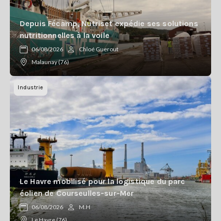
Se
connecter
Depuis Fécamp, Nutriset expédie ses solutions
nutritionnelles à la voile
S'abonner
06/08/2026
Chloé Guerout
Malaunay (76)
Industrie
Le Havre mobilisé pour la logistique du parc
éolien de Courseulles-sur-Mer
06/08/2026
M.H
Le Havre (76)