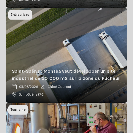
Entreprises
Saint-Saëns : Montea veut développer un site
industriel de 50 000 m2 sur la zone du Pucheuil
05/08/2026
Chloé Guerout
Saint-Saëns (76)
Tourisme