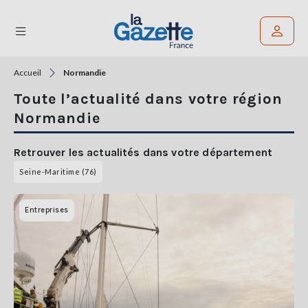
Accueil
Normandie
Rechercher un article
Toute l’actualité dans votre région
THÉMATIQUES
Normandie
RÉGIONS
Retrouver les actualités dans votre département
Seine-Maritime (76)
FORMATS
TENDANCES
Entreprises
SERVICES
LA
GAZETTE