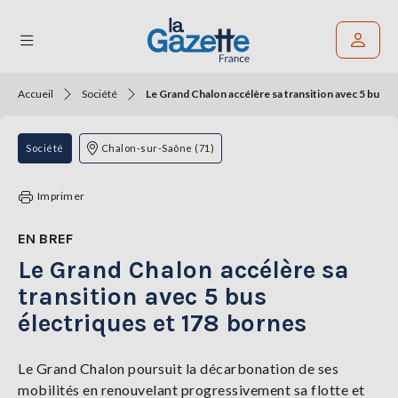
Accueil
Société
Le Grand Chalon accélère sa transition avec 5 bus é
Rechercher un article
THÉMATIQUES
Société
Chalon-sur-Saône (71)
RÉGIONS
Imprimer
FORMATS
EN BREF
Le Grand Chalon accélère sa
TENDANCES
transition avec 5 bus
SERVICES
électriques et 178 bornes
LA
GAZETTE
Le Grand Chalon poursuit la décarbonation de ses
mobilités en renouvelant progressivement sa flotte et