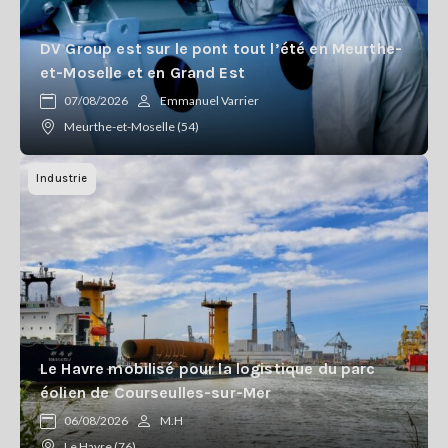
DV Group est sur le pont tout l’été en Meurthe-
et-Moselle et en Grand Est
07/08/2026
Emmanuel Varrier
Meurthe-et-Moselle (54)
Industrie
Le Havre mobilisé pour la logistique du parc
éolien de Courseulles-sur-Mer
06/08/2026
M.H
Le Havre (76)