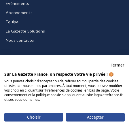
Evénements
Abonnements
Equipe
La Gazette Solutions
Nous contacter
Fermer
Mentions légales
Sur La Gazette France, on respecte votre vie privée ! 🍪
CGU/CGV
Vous pouvez choisir d'accepter ou de refuser tout ou partie des cookies
utilisés par nous et nos partenaires. À tout moment, vous pouvez modifier
Données personnelles
vos choix en cliquant sur 'Préférences de cookies' en bas de page. Votre
Charte sur les cookies
consentement et la politique cookie s'appliquent au site lagazettefrance.fr
et ses sous-domaines.
Gérer vos cookies
© 2026 La Gazette France
Choisir
Accepter