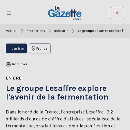
Accueil
Entreprises
Industrie
Le groupe Lesaffre explore l'ave
Rechercher un article
THÉMATIQUES
Industrie
France
RÉGIONS
Imprimer
FORMATS
EN BREF
Le groupe Lesaffre explore
TENDANCES
l'avenir de la fermentation
SERVICES
LA
GAZETTE
Dans le nord de la France, l'entreprise Lesaffre -3,2
milliards d'euros de chiffre d'affaires- spécialiste de la
fermentation, produit levures pour la panification et