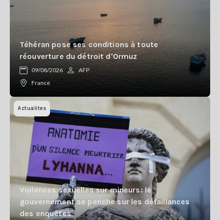
Téhéran pose ses conditions à toute
réouverture du détroit d'Ormuz
09/08/2026
AFP
France
Actualites
Violences sexuelles sur mineurs: le
gouvernement se penche sur les défaillances
des enquêtes