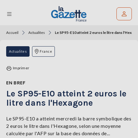
Accueil
Actualites
Le SP95-E10 atteint 2 euros le litre dans l'Hexag
Rechercher un article
THÉMATIQUES
Actualites
France
RÉGIONS
Imprimer
FORMATS
EN BREF
Le SP95-E10 atteint 2 euros le
TENDANCES
litre dans l'Hexagone
SERVICES
LA
GAZETTE
Le SP95-E10 a atteint mercredi la barre symbolique des
2 euros le litre dans l'Hexagone, selon une moyenne
calculée par l'AFP sur la base des données de...