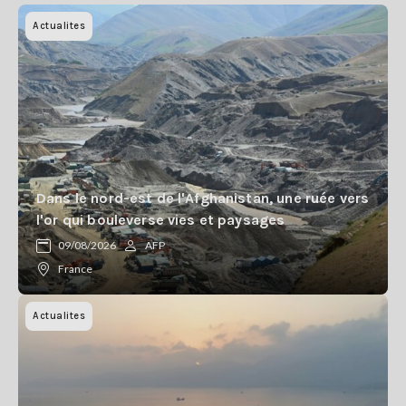
Actualites
Dans le nord-est de l'Afghanistan, une ruée vers
l'or qui bouleverse vies et paysages
09/08/2026
AFP
France
Actualites