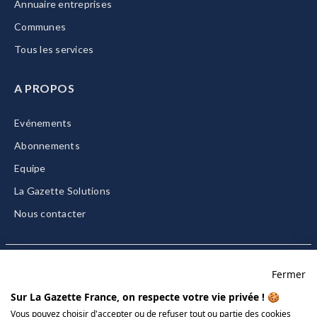
Annuaire entreprises
Communes
Tous les services
A PROPOS
Evénements
Abonnements
Equipe
La Gazette Solutions
Nous contacter
Fermer
Mentions légales
Sur La Gazette France, on respecte votre vie privée ! 🍪
CGU/CGV
Vous pouvez choisir d'accepter ou de refuser tout ou partie des cookies