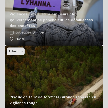
Violences sexuelles sur mineurs : le
gouvernement se penche sur les défaillances
des enquêtes
08/08/2026
AFP
France
Actualites
Risque de feux de forêt : la Gironde repasse en
vigilance rouge