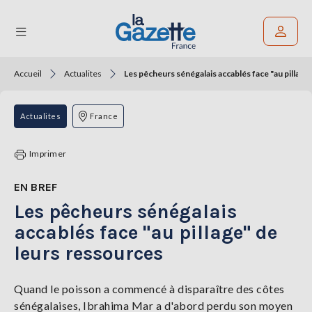
Accueil
Actualites
Les pêcheurs sénégalais accablés face "au pillage
Rechercher un article
THÉMATIQUES
Actualites
France
RÉGIONS
Imprimer
FORMATS
EN BREF
Les pêcheurs sénégalais
TENDANCES
accablés face "au pillage" de
SERVICES
leurs ressources
LA
GAZETTE
Quand le poisson a commencé à disparaître des côtes
sénégalaises, Ibrahima Mar a d'abord perdu son moyen