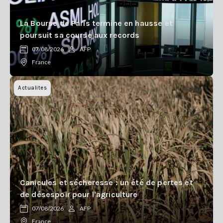
La Bourse de Paris termine en hausse et
poursuit sa course aux records
07/08/2026
AFP
France
Actualites
Canicules et sécheresse : un été de pertes et
de désespoir pour l'agriculture
07/08/2026
AFP
France