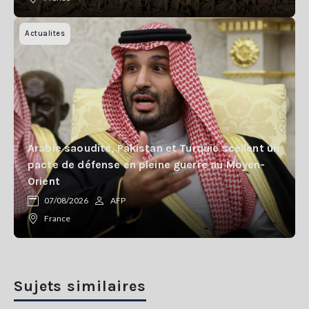
Actualites
Arabie saoudite, Pakistan et Turquie scellent un
pacte de défense en pleine guerre au Moyen-
Orient
07/08/2026
AFP
France
Sujets similaires