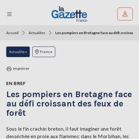
Accueil
Actualites
Les pompiers en Bretagne face au défi croissant 
Rechercher un article
THÉMATIQUES
Actualites
France
RÉGIONS
Imprimer
FORMATS
EN BREF
Les pompiers en Bretagne face
TENDANCES
au défi croissant des feux de
SERVICES
forêt
LA
GAZETTE
Sous le fin crachin breton, il faut imaginer une forêt
desséchée en proie aux flammes: dans le Morbihan, les