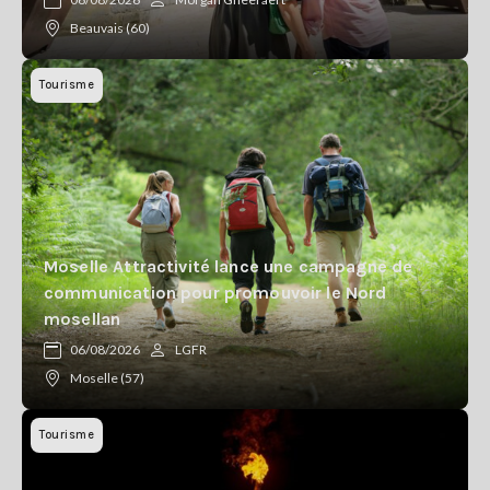
Beauvais (60)
Tourisme
Moselle Attractivité lance une campagne de
communication pour promouvoir le Nord
mosellan
06/08/2026
LGFR
Moselle (57)
Tourisme