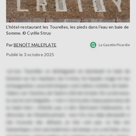
L'hôtel-restaurant les Tourelles, les pieds dans l'eau en baie de
Somme. © Cyrille Struy
Par
BENOÎT MALEPLATE
La Gazette Picardie
Publié le 3 octobre 2025
<p>Les Tourelles se distinguent en dominant la baie de
Somme sur les hauteurs du Crotoy. Sa façade rouge et ses
échauguettes caractéristiques sont même visibles de Saint-
Valery-sur-Somme, de l'autre côté de la baie. De sa terrasse,
la vue en est inégalée, «<em>c'est le plus beau panorama de
la baie</em>, n'hésite pas à dire Bertrand Halbwachs, le
directeur de l'établissement. <em>On m'a déjà demandé si
j'en trouvais des défauts, je n'en vois pas. Le lieu est
fantastique, c'est une bulle hors du temps, on y est bien, on y