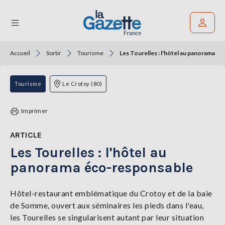
Accueil
Sortir
Tourisme
Les Tourelles : l'hôtel au panorama é
Rechercher un article
THÉMATIQUES
Tourisme
Le Crotoy (80)
RÉGIONS
Imprimer
FORMATS
ARTICLE
Les Tourelles : l'hôtel au
TENDANCES
panorama éco-responsable
SERVICES
LA
GAZETTE
Hôtel-restaurant emblématique du Crotoy et de la baie
de Somme, ouvert aux séminaires les pieds dans l'eau,
les Tourelles se singularisent autant par leur situation