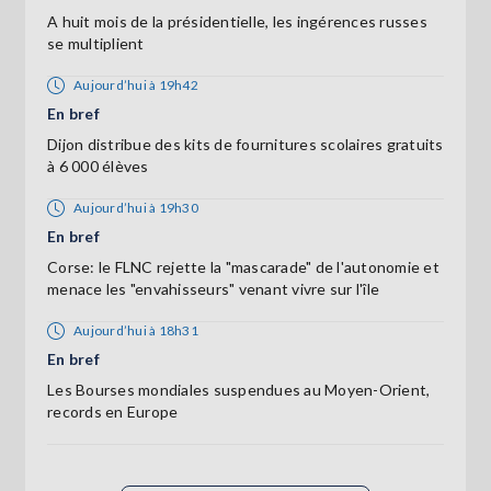
A huit mois de la présidentielle, les ingérences russes
se multiplient
Aujourd’hui à 19h42
En bref
Dijon distribue des kits de fournitures scolaires gratuits
à 6 000 élèves
Aujourd’hui à 19h30
En bref
Corse: le FLNC rejette la "mascarade" de l'autonomie et
menace les "envahisseurs" venant vivre sur l'île
Aujourd’hui à 18h31
En bref
Les Bourses mondiales suspendues au Moyen-Orient,
records en Europe