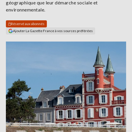
géographique que leur démarche sociale et
Se
environnementale.
connecter
Réservé aux abonnés
S'abonner
Ajouter La Gazette France à vos sources préférées