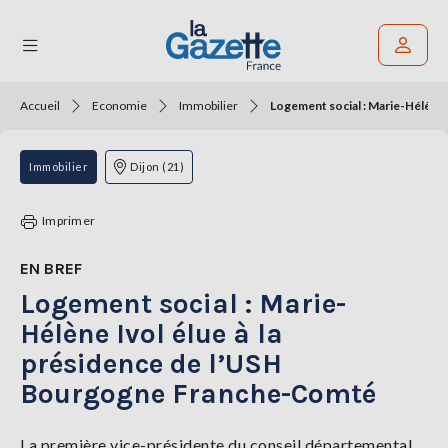
Accueil
Economie
Immobilier
Logement social : Marie-Hélène
Rechercher un article
THÉMATIQUES
Immobilier
Dijon (21)
RÉGIONS
Imprimer
FORMATS
EN BREF
Logement social : Marie-
TENDANCES
Hélène Ivol élue à la
SERVICES
présidence de l’USH
LA
GAZETTE
Bourgogne Franche-Comté
La première vice-présidente du conseil départemental