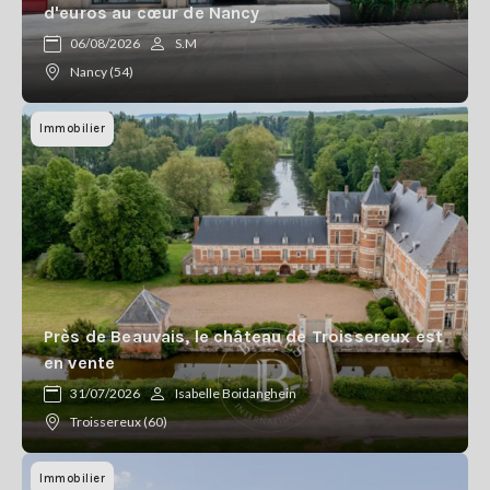
d'euros au cœur de Nancy
06/08/2026
S.M
Nancy (54)
Immobilier
Près de Beauvais, le château de Troissereux est
en vente
31/07/2026
Isabelle Boidanghein
Troissereux (60)
Immobilier