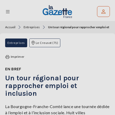
Accueil
Entreprises
Un tour régional pour rapprocher emploi et inc
Rechercher un article
THÉMATIQUES
Entreprises
Le Creusot (71)
RÉGIONS
Imprimer
FORMATS
EN BREF
Un tour régional pour
TENDANCES
rapprocher emploi et
SERVICES
inclusion
LA
GAZETTE
La Bourgogne-Franche-Comté lance une tournée dédiée
à l’emploi et à l’inclusion sociale. Huit villes