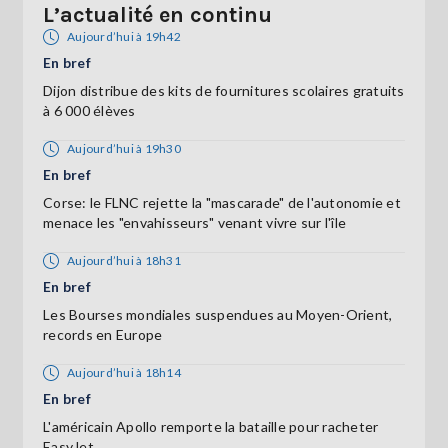
L’actualité en continu
Aujourd’hui à 19h42
En bref
Dijon distribue des kits de fournitures scolaires gratuits
à 6 000 élèves
Aujourd’hui à 19h30
En bref
Corse: le FLNC rejette la "mascarade" de l'autonomie et
menace les "envahisseurs" venant vivre sur l'île
Aujourd’hui à 18h31
En bref
Les Bourses mondiales suspendues au Moyen-Orient,
records en Europe
Aujourd’hui à 18h14
En bref
L'américain Apollo remporte la bataille pour racheter
EasyJet