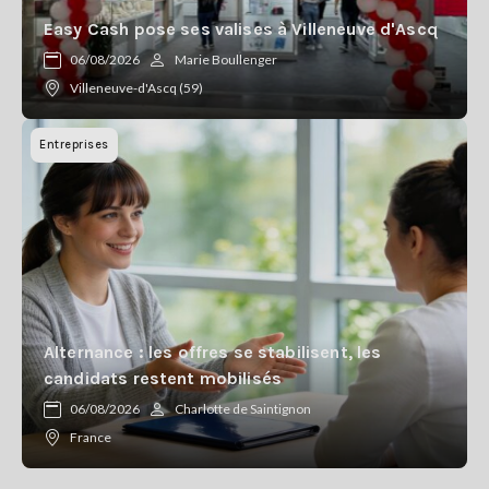
Easy Cash pose ses valises à Villeneuve d'Ascq
06/08/2026
Marie Boullenger
Villeneuve-d'Ascq (59)
Entreprises
Alternance : les offres se stabilisent, les
candidats restent mobilisés
06/08/2026
Charlotte de Saintignon
France