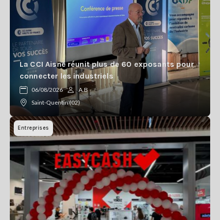
La CCI Aisne réunit plus de 60 exposants pour
connecter les industriels
06/08/2026
A.B
Saint-Quentin (02)
Entreprises