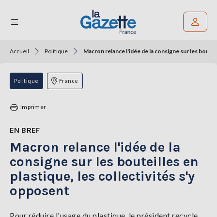
Accueil
Politique
Macron relance l'idée de la consigne sur les bouteil
Rechercher un article
THÉMATIQUES
Politique
France
RÉGIONS
Imprimer
FORMATS
EN BREF
Macron relance l'idée de la
TENDANCES
consigne sur les bouteilles en
SERVICES
plastique, les collectivités s'y
LA
GAZETTE
opposent
Pour réduire l'usage du plastique, le président recycle