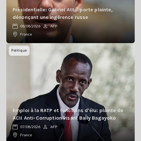
Présidentielle: Gabriel Attal porte plainte,
dénonçant une ingérence russe
08/08/2026
AFP
France
Politique
Emploi à la RATP et fonctions d'élu: plainte de
AC!! Anti-Corruption visant Bally Bagayoko
07/08/2026
AFP
France